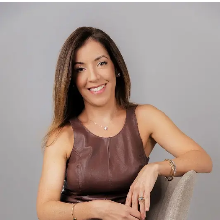
O autor do PL da Anistia prosseguiu: “É [uma sentença]
educativa, as pessoas nunca esqueceriam essa
experiência terrível. Serve de exemplo para todos
políticos e a coletividade. Mas fica nisso. Não é algo que
traria angústia e aflição.
Protocolado em 2023, o texto de Crivella foi,
inicialmente, apelidade de “anistia light” por abarcar
apenas manifestantes que se envolveram nos atos de 8
de Janeiro e não depredaram patrimônio público nem
atacaram policiais. Após a condenação de Bolsonaro e de
aliados do ex-presidente, o texto ganhou uma nova
discussão na Câmara…