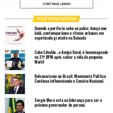
que se encarregou da maquiagem e do cabelo, Maiara
CONTINUE LENDO
brilhou como nunca. O esquadrão de beleza, conhecido
por suas habilidades meticulosas, garantiu que a cantora
VOCÊ PODE GOSTAR
estivesse deslumbrante para o evento de grande
magnitude.
Quando a periferia sobe ao palco: dança une
“Maiara, juntamente com sua irmã Maraísa, é um ícone
balé, contemporâneo e ritmos urbanos em
espetáculo gratuito na Baixada
na indústria da música sertaneja. Elas são conhecidas
pela excelência na música e pela imagem que
apresentam”, disse Eliana Martins. “Foi uma honra
Cabo Edvaldo , o Amigo Vaval, é homenageado
no 21º BPM após salvar a vida da pequena
proporcionar à Maiara seu visual espetacular para esta
Maitê
celebração tão especial.”.
Sobre Maiara & Maraísa
Bolsonarismo no Brasil: Movimento Político
Continua Influenciando o Cenário Nacional.
Maiara & Maraísa são uma aclamada dupla sertaneja
conhecida por suas vozes poderosas e presença de palco
cativante. As irmãs são figuras icônicas no cenário da
Sergio Moro esta na liderança para ser o
música sertaneja brasileira, admiradas tanto por suas
próximo governador do paraná.
habilidades musicais quanto pela inovação e excelência