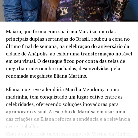
Maiara, que forma com sua irmã Maraísa uma das
principais duplas sertanejas do Brasil, roubou a cena no
último final de semana, na celebração do aniversário da
cidade de Anápolis, ao exibir uma transformação notável
em seu visual. O destaque ficou por conta das telas de
mega hair microemborrachadas, desenvolvidas pela
renomada megahista Eliana Martins.
Eliana, que teve a lendária Marília Mendonça como
madrinha, tem conquistado um lugar cativo entre as
celebridades, oferecendo soluções inovadoras para
aprimorar o visual. A escolha de Maraísa em usar uma
das criações de Eliana reforça a tendência e a relevância
deste trabalho.
Com o suporte da talentosa equipe do Vitrine da Mulher,