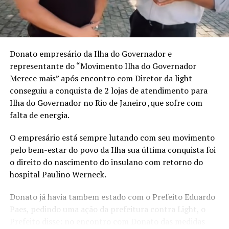
propondo um caminho prático para quem deseja
assumir o controle da própria trajetória com clareza,
ousadia e consistência. O método apresentado por
Mirella é o “Plano de Voo”, estruturado em três pilares:
Donato empresário da Ilha do Governador e
Visão Estratégica, Ousadia Calculada e Operação
representante do “Movimento Ilha do Governador
Consistente. Juntos, esses pilares funcionam como um
Merece mais” após encontro com Diretor da light
guia para profissionais que buscam direcionamento e
conseguiu a conquista de 2 lojas de atendimento para
protagonismo em um mercado cada vez mais dinâmico e
Ilha do Governador no Rio de Janeiro ,que sofre com
competitivo.
falta de energia.
“Acredito que é possível construir uma trajetória
O empresário está sempre lutando com seu movimento
profissional que não apenas traga sucesso, mas que
pelo bem-estar do povo da Ilha sua última conquista foi
também gere liberdade para tomar decisões alinhadas
o direito do nascimento do insulano com retorno do
aos próprios valores e, acima de tudo, uma valorização
hospital Paulino Werneck.
real, que vai além do salário ou do título no cartão de
visitas”, ressalta a escritora.
Donato já havia tambem estado com o Prefeito Eduardo
Paes, pedindo uma ação da prefeitura contra Light, o
Além de compartilhar sua própria transformação, da
Prefeito disse: no encontro com Donato das medidas
liderança corporativa à independência financeira e à