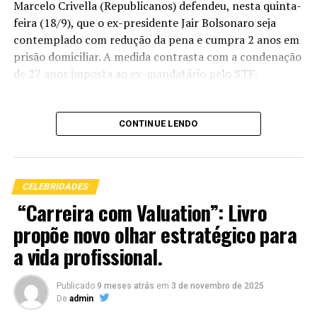
Marcelo Crivella (Republicanos) defendeu, nesta quinta-
feira (18/9), que o ex-presidente Jair Bolsonaro seja
contemplado com redução da pena e cumpra 2 anos em
prisão domiciliar. A medida contrasta com a condenação
de 27 anos imposta ao ex-mandatário pelo STF.
CONTINUE LENDO
Condenar um homem de 70 anos a 27 de prisão é
uma pena de morte.
CELEBRIDADES
“Carreira com Valuation”: Livro
Questionou Marcelo Crivella em entrevista à coluna. O
propõe novo olhar estratégico para
parlamentar disse ser favorável a uma anistia “ampla,
geral e irrestrita” que inocentasse Bolsonaro e outros
a vida profissional.
condenados, mas que essa possibilidade é inviável por
ser rejeitada por lideranças do centrão.
Publicado
9 meses atrás
em
3 de novembro de 2025
De
admin