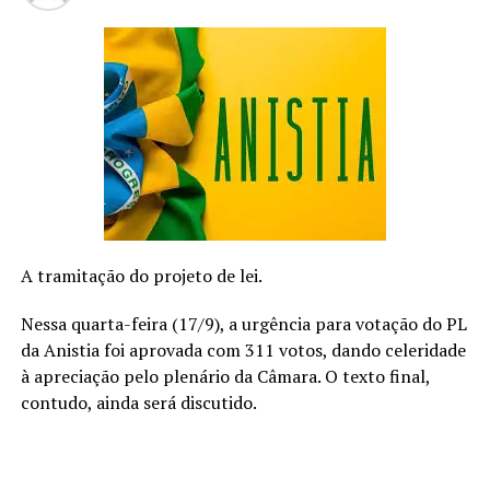
A SEGUIR
Donato no Relato lança DVD com 7 músicas inéditas
dentro do estilo Love Song
NÃO PERCA
Cantora e compositora Anna explora diferentes facetas
em novo single, “Tinta”
A tramitação do projeto de lei.
Nessa quarta-feira (17/9), a urgência para votação do PL
da Anistia foi aprovada com 311 votos, dando celeridade
à apreciação pelo plenário da Câmara. O texto final,
contudo, ainda será discutido.