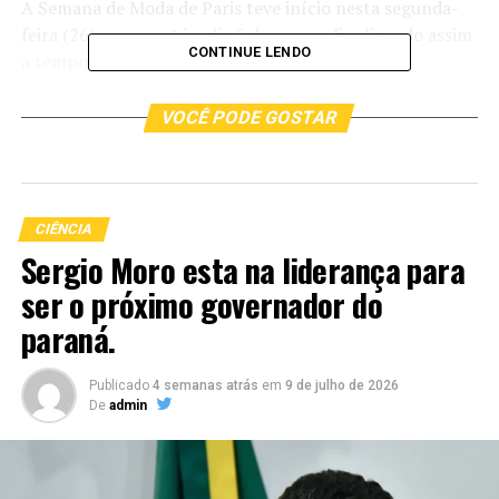
A Semana de Moda de Paris teve início nesta segunda-
feira (26) e segue até o dia 5 de março, finalizando assim
CONTINUE LENDO
a temporada de moda.
VOCÊ PODE GOSTAR
CIÊNCIA
Sergio Moro esta na liderança para
ser o próximo governador do
paraná.
Publicado
4 semanas atrás
em
9 de julho de 2026
De
admin