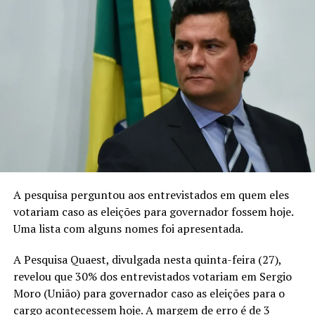
A pesquisa perguntou aos entrevistados em quem eles
Diretamente da capital francesa, grifes clássicas
votariam caso as eleições para governador fossem hoje.
desfilam suas coleções para o inverno 2024/25,
Uma lista com alguns nomes foi apresentada.
enquanto diretores criativos fazem suas aguardadas
estreias e outras marcas retornam ao calendário. A
A Pesquisa Quaest, divulgada nesta quinta-feira (27),
transmissão dos desfiles está sendo realizada no site
revelou que 30% dos entrevistados votariam em Sergio
oficial do evento.
Moro (União) para governador caso as eleições para o
cargo acontecessem hoje. A margem de erro é de 3