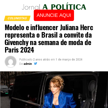
ANUNCIE AQUI
COLUNISTAS
Modelo e influencer Juliana Herc
representa o Brasil a convite da
Givenchy na semana de moda de
Paris 2024
Publicado
2 anos atrás
em
1 de março de 2024
De
admin