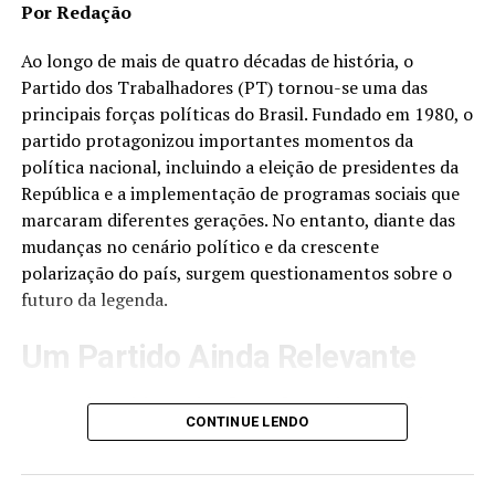
Por Redação
Spotify:
https://open.spotify.com/show/3VeTHFDiOPwfh71XKRxeH
Ao longo de mais de quatro décadas de história, o
Partido dos Trabalhadores (PT) tornou-se uma das
Apple Podcast:
principais forças políticas do Brasil. Fundado em 1980, o
https://podcasts.apple.com/br/podcast/pitacos-do-
partido protagonizou importantes momentos da
chief-podcast-de-design-david-arty/id1512828424
política nacional, incluindo a eleição de presidentes da
República e a implementação de programas sociais que
Estúdio Podcast no Bar
marcaram diferentes gerações. No entanto, diante das
Site:
www.podcastnobar.com.br
mudanças no cenário político e da crescente
polarização do país, surgem questionamentos sobre o
Instagram: @estudiopodcastnobar
futuro da legenda.
Um Partido Ainda Relevante
TÓPICOS RELACIONADOS
CHIEF OF DESIGN
DESTAQUE
A SEGUIR
Apesar das críticas e desafios enfrentados nos últimos
Dr. Luiz Cruz explica procedimento de aumento de
CONTINUE LENDO
anos, o PT continua sendo uma das maiores
mamas com recuperação em até 24 horas
organizações políticas do Brasil. O partido mantém
NÃO PERCA
presença nacional, possui representantes no Congresso
Alckmin quer relações Brasil-Argentina em outro