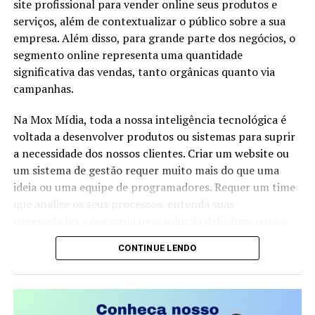
site profissional para vender online seus produtos e
aliados do ex-presidente, o texto ganhou uma nova
Mais do que discutir o “fim do PT”, o debate político
serviços, além de contextualizar o público sobre a sua
discussão na Câmara…
atual gira em torno da transformação dos partidos
empresa. Além disso, para grande parte dos negócios, o
tradicionais diante de uma sociedade cada vez mais
segmento online representa uma quantidade
conectada, polarizada e exigente. O futuro da legenda
significativa das vendas, tanto orgânicas quanto via
dependerá de sua capacidade de renovação, de
campanhas.
BRASIL DAS INJUSTIÇAS… E O POVO PAGA A CONTA.
apresentar respostas aos desafios do país e de manter
Na Mox Mídia, toda a nossa inteligência tecnológica é
sua relevância junto ao eleitorado brasileiro.
voltada a desenvolver produtos ou sistemas para suprir
FONTE: Volnei Barboza
a necessidade dos nossos clientes. Criar um website ou
um sistema de gestão requer muito mais do que uma
ideia ou uma equipe de programadores. Requer um time
que analise os seus processos, entenda suas
necessidades e construa uma solução definitiva para o
seu problema.
CONTINUE LENDO
Um website precisa ter um conteúdo único, explicativo,
vendedor e bem escrito. Mas não podemos esquecer de
manter a estrutura perfeito para buscadores. Este é o