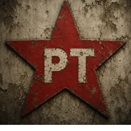
conversas e principalmente, agilidade em produzir
áudio, vídeo e depois o texto do mesmo conteúdo.
David Arty publica seus conteúdos no YouTube, Spotify
e nas principais plataformas de podcasts. Utiliza o
Instagram, LinkedIn e grupos do Telegram para
apresentar cada episódio ao seu público, que são jovens
estudantes, profissionais e entusiastas pelo tema,
inseridos ou que desejam entrar no mercado de design e
tecnologia.
Site:
www.chiefofdesign.com.br
Instagram: @chiefofdesign.br
Tiktok: chiefofdesign
YouTube:
https://www.youtube.com/ChiefofDesign /
https://www.youtube.com/SemiosePodcast