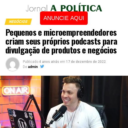
ANUNCIE AQUI
NEGÓCIOS
Pequenos e microempreendedores
criam seus próprios podcasts para
divulgação de produtos e negócios
Publicado
4 anos atrás
em
17 de dezembro de 2022
De
admin