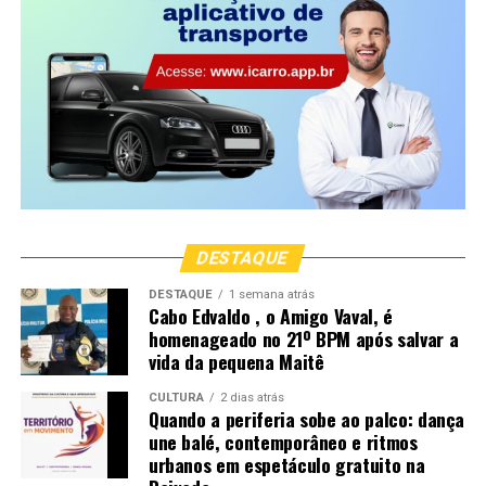
segundo fator mais importante para o sucesso da sua
empresa no Google.
Nossa preocupação é construir uma base sólida para
humanos e para a máquina, seguindo uma semântica
ideal para indexar o seu site e trazer bons resultados
orgânicos.
CONTATO:
Site:https://moxmidia.com.br/
DESTAQUE
E-mail: moxmidia@moxmidia.com.br
DESTAQUE
1 semana atrás
Telefone/ Whatsapp:
(41) 9 9735-5599
Cabo Edvaldo , o Amigo Vaval, é
homenageado no 21º BPM após salvar a
vida da pequena Maitê
CULTURA
2 dias atrás
Quando a periferia sobe ao palco: dança
une balé, contemporâneo e ritmos
urbanos em espetáculo gratuito na