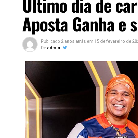
Ultimo dia de ca
Aposta Ganha e 
Publicado
2 anos atrás
em
15 de fevereiro de 20
De
admin