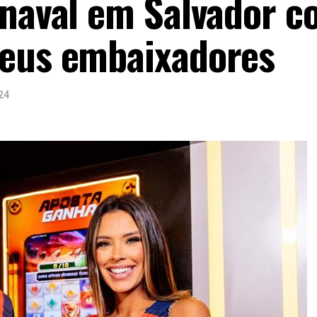
rnaval em Salvador c
seus embaixadores
24