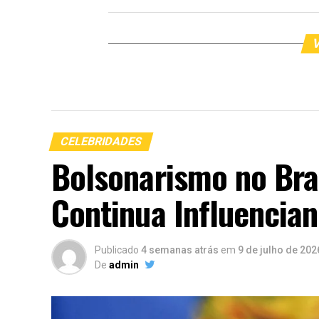
V
CELEBRIDADES
Bolsonarismo no Bra
Continua Influencian
Publicado
4 semanas atrás
em
9 de julho de 202
De
admin