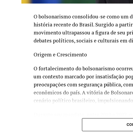
O bolsonarismo consolidou-se como um do
história recente do Brasil. Surgido a parti
movimento ultrapassou a figura de seu pri
debates políticos, sociais e culturais em d
Origem e Crescimento
O fortalecimento do bolsonarismo ocorreu
um contexto marcado por insatisfação popu
preocupações com segurança pública, comb
econômicos do país. A vitória de Bolsona
cenário político brasileiro, impulsionand
Durante seu mandato, entre 2019 e 2022, 
tamanho do Estado, flexibilização de regr
CO
de segurança e reformas econômicas. Ao m