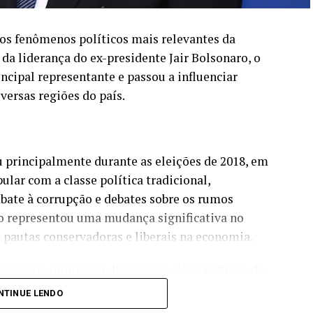
s fenômenos políticos mais relevantes da
r da liderança do ex-presidente Jair Bolsonaro, o
ncipal representante e passou a influenciar
iversas regiões do país.
 principalmente durante as eleições de 2018, em
lar com a classe política tradicional,
ate à corrupção e debates sobre os rumos
ro representou uma mudança significativa no
o pautas conservadoras e liberais na economia.
o governo promoveu discussões sobre redução do
as para posse de armas, fortalecimento das forças
NTINUE LENDO
esmo tempo, enfrentou críticas relacionadas à