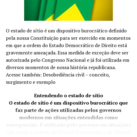
políticos e a coletividade. Mas fica nisso. Não é algo que
Cerrado Cervejaria
traria angústia e aflição.
O estado de sítio é um dispositivo burocrático definido
Protocolado em 2023, o texto de Crivella foi,
pela nossa Constituição para ser exercido em momentos
inicialmente, apelidade de “anistia light” por abarcar
em que a ordem do Estado Democrático de Direito está
apenas manifestantes que se envolveram nos atos de 8
gravemente ameaçada. Essa medida de exceção deve ser
de Janeiro e não depredaram patrimônio público nem
autorizada pelo Congresso Nacional e já foi utilizada em
atacaram policiais. Após a condenação de Bolsonaro e de
diversos momentos de nossa história republicana.
aliados do ex-presidente, o texto ganhou uma nova
Acesse também: Desobediência civil – conceito,
discussão na Câmara…
surgimento e exemplo
Entendendo o estado de sítio
O estado de sítio é um dispositivo burocrático que
BRASIL DAS INJUSTIÇAS… E O POVO PAGA A CONTA.
faz parte de ações utilizadas pelos governos
modernos em situações entendidas como
emergenciais. É utilizado pelo governo em situações
nas quais a ordem do Estado Democrático de Direito