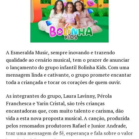
Constituição brasileira define que o estado de sítio
poder ser decretado em três situações:
Comoção grave de repercussão nacional;
Fracasso das medidas tomadas no estado de defesa;
Declaração de guerra ou resposta à agressão armada
estrangeira.
O decreto do estado de sítio só acontece se o presidente
A Esmeralda Music, sempre inovando e trazendo
seguir o seguinte roteiro: primeiro, ele deve consultar o
qualidade ao cenário musical, tem o prazer de anunciar
Conselho da República e o Conselho da Defesa. Uma vez
o lançamento do grupo infantil Bolinha Kids. Com uma
feita a consulta (o papel dos dois conselhos é apenas
mensagem linda e cativante, o grupo promete encantar
opinativo), o presidente deve encaminhar pedido de
toda a criançada e tocar os corações de quem ouvir.
estado de sítio para o Congresso Nacional.
As integrantes do grupo, Laura Lavinny, Pérola
O estado de sítio só pode ser implantado no Brasil caso
Franchesca e Yarin Cristal, são três crianças
seja aprovado no Congresso Nacional.
encantadoras que, com muito talento e carisma, dão
O estado de sítio só pode ser implantado no Brasil caso
vida a esta nova proposta musical. A canção, produzida
seja aprovado no Congresso Nacional.
pelos renomados produtores Rafael e Junior Andrade,
O Congresso Nacional deve reunir-se em até cinco dias
traz uma mensagem de fé, esperança e fala sobre o valor