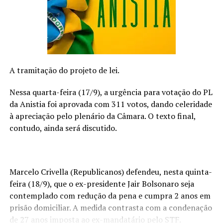
tentativa de superação por meio de mensagens e
contatos, destacando a fragilidade do novo
relacionamento do ex-parceiro.
“Cê acha que já me esqueceu Só porque já tá chamando o
outro de amor da vida Basta uma mensagenzinha, ai, ai,
A tramitação do projeto de lei.
ai Que eu derrubo a sua volta por cima”
Nessa quarta-feira (17/9), a urgência para votação do PL
O refrão ressoa a ideia de que mesmo com a tentativa de
da Anistia foi aprovada com 311 votos, dando celeridade
seguir em frente, basta uma simples mensagem para
à apreciação pelo plenário da Câmara. O texto final,
desencadear uma reviravolta na situação emocional. A
contudo, ainda será discutido.
música culmina com a afirmação de que, mesmo estando
com outra pessoa, a protagonista ainda é “minha”.
“Cê tá com ele, mas é minha”
Marcelo Crivella (Republicanos) defendeu, nesta quinta-
feira (18/9), que o ex-presidente Jair Bolsonaro seja
A presença de Humberto & Ronaldo adiciona uma
contemplado com redução da pena e cumpra 2 anos em
camada extra de intensidade à música, criando uma
prisão domiciliar. A medida contrasta com a condenação
fusão única de estilos que promete ser um sucesso
de 27 anos imposta ao ex-mandatário pelo STF.