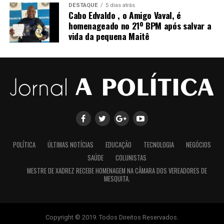
DESTAQUE
5 dias atrás
Cabo Edvaldo , o Amigo Vaval, é
homenageado no 21º BPM após salvar a
vida da pequena Maitê
Para acompanhar este e outros lançamentos da
Esmeralda Music, siga-nos no Instagram e fique por
dentro de todas as novidades:
Instagram Esmeralda Music Gospel:
POLÍTICA
ÚLTIMAS NOTÍCIAS
EDUCAÇÃO
TECNOLOGIA
NEGÓCIOS
https://www.instagram.com/esmeraldamusicgospel?
SAÚDE
COLUNISTAS
igsh=MTAxNmVyaWZ5emNzMg==
MESTRE DE XADREZ RECEBE HOMENAGEM NA CÂMARA DOS VEREADORES DE
MESQUITA.
Copyright © 2019. Todos Direitos Reservados.