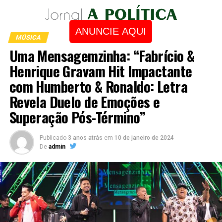
ANUNCIE AQUI
MÚSICA
Uma Mensagemzinha: “Fabrício &
Henrique Gravam Hit Impactante
com Humberto & Ronaldo: Letra
Revela Duelo de Emoções e
Superação Pós-Término”
Publicado
3 anos atrás
em
10 de janeiro de 2024
De
admin