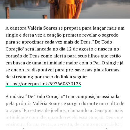
A cantora Valéria Soares se prepara para lançar mais um
single e dessa vez a canção promete revelar o segredo
para se aproximar cada vez mais de Deus. “De Todo
Coração” será lançada no dia 12 de agosto e nasceu no
coração de Deus como alerta para seus filhos que estão
em busca de uma intimidade maior com o Pai. O single já
se encontra disponível para pre-save nas plataformas
de streaming por meio do link a seguir:
https://onerpm.link/592660870128
A música “De Todo Coração” tem composição assinada
pela própria Valéria Soares e surgiu durante um culto de
oração. “Eu estava de joelhos, clamando a Deus por mais
intimidade com Ele, quando recebi essa canção. Deus me
ensinou a forma certa, a receita, de como encontrá-lO”,