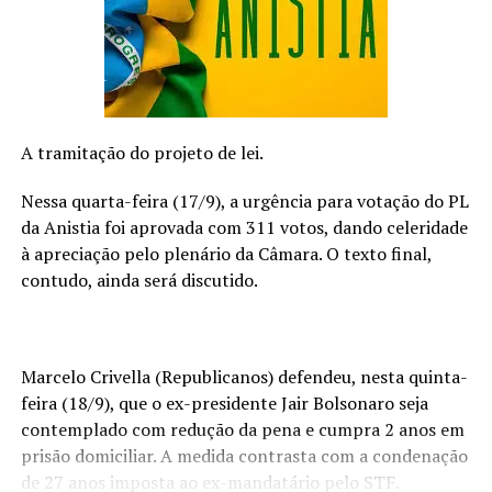
que Deus começou a lhe dar canções.
“Um dos meus maiores desafios foi acreditar neste
projeto e naquilo que Deus me deu. Hoje, o que eu almejo
para o futuro é cumprir a missão que Deus enviou para
mim através dos louvores e da adoração. Assim, alcançar
A tramitação do projeto de lei.
vidas e expandir o Reino de Deus”, finaliza Valéria Soares
que conta com a Agência 2RA no lançamento de seus
Nessa quarta-feira (17/9), a urgência para votação do PL
últimos singles.
da Anistia foi aprovada com 311 votos, dando celeridade
à apreciação pelo plenário da Câmara. O texto final,
FAÇA O PRE-SAVE:
https://onerpm.link/592660870128
contudo, ainda será discutido.
ACOMPANHE PELO
INSTAGRAM:
https://www.instagram.com/valeriasoares.ofi
Marcelo Crivella (Republicanos) defendeu, nesta quinta-
TÓPICOS RELACIONADOS
VALÉRIA SOARES
feira (18/9), que o ex-presidente Jair Bolsonaro seja
contemplado com redução da pena e cumpra 2 anos em
A SEGUIR
Céu Aberto lança clipe de “Frágil Interior”
prisão domiciliar. A medida contrasta com a condenação
de 27 anos imposta ao ex-mandatário pelo STF.
NÃO PERCA