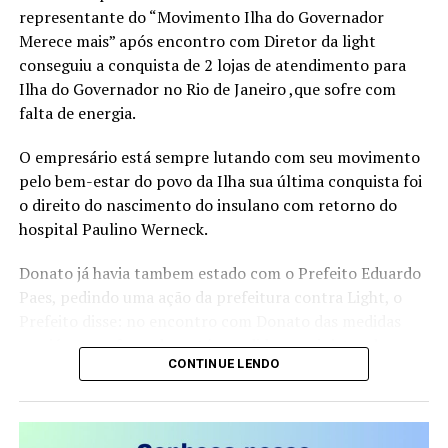
representante do “Movimento Ilha do Governador
Consistente. Juntos, esses pilares funcionam como um
Merece mais” após encontro com Diretor da light
guia para profissionais que buscam direcionamento e
conseguiu a conquista de 2 lojas de atendimento para
protagonismo em um mercado cada vez mais dinâmico e
Ilha do Governador no Rio de Janeiro ,que sofre com
competitivo.
falta de energia.
“Acredito que é possível construir uma trajetória
O empresário está sempre lutando com seu movimento
profissional que não apenas traga sucesso, mas que
pelo bem-estar do povo da Ilha sua última conquista foi
também gere liberdade para tomar decisões alinhadas
o direito do nascimento do insulano com retorno do
aos próprios valores e, acima de tudo, uma valorização
hospital Paulino Werneck.
real, que vai além do salário ou do título no cartão de
visitas”, ressalta a escritora.
Donato já havia tambem estado com o Prefeito Eduardo
Paes, pedindo uma ação da prefeitura contra Light, o
Além de compartilhar sua própria transformação, da
Prefeito disse: no encontro com Donato das medidas
liderança corporativa à independência financeira e à
que já estava fazendo e até o pedido ao ministro de
atuação como conselheira empresarial, Mirella discute
CONTINUE LENDO
Minas e Energia de rever a concessão da Light, e a
temas sensíveis como a desconexão entre identidade e
cobrança da reparação financeira dos moradores da Ilha,
crachá, a sobrecarga emocional no ambiente
com o prejuízo da falta de energia.
corporativo e os impactos da falta de planejamento na
vida profissional. Para a autora, encarar a carreira como