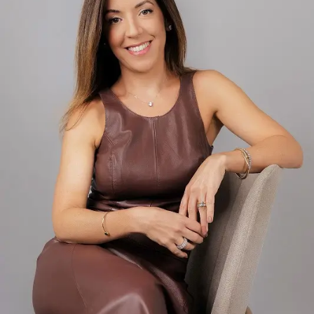
traria angústia e aflição.
Protocolado em 2023, o texto de Crivella foi,
inicialmente, apelidade de “anistia light” por abarcar
apenas manifestantes que se envolveram nos atos de 8
de Janeiro e não depredaram patrimônio público nem
atacaram policiais. Após a condenação de Bolsonaro e de
aliados do ex-presidente, o texto ganhou uma nova
discussão na Câmara…
BRASIL DAS INJUSTIÇAS… E O POVO PAGA A CONTA.