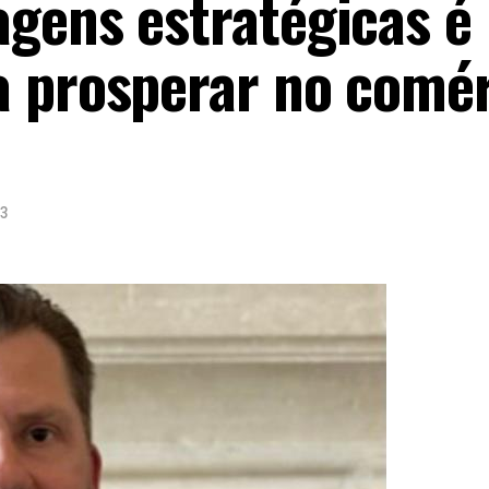
gens estratégicas é
a prosperar no comé
23