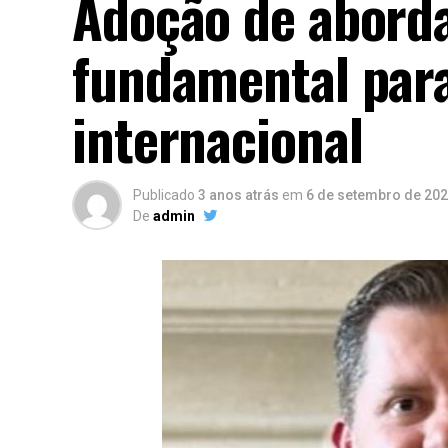
Adoção de aborda
fundamental par
internacional
Publicado
3 anos atrás
em
6 de setembro de 20
De
admin