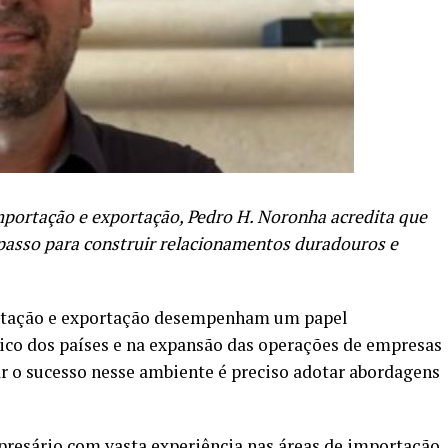
mportação e exportação, Pedro H. Noronha acredita que
 passo para construir relacionamentos duradouros e
ortação e exportação desempenham um papel
co dos países e na expansão das operações de empresas
ar o sucesso nesse ambiente é preciso adotar abordagens
resário com vasta experiência nas áreas de importação,