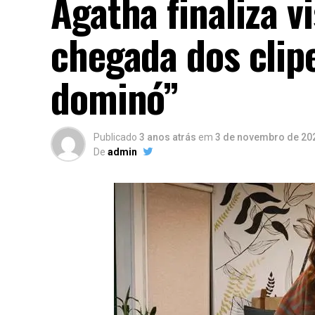
Agatha finaliza 
chegada dos clipe
dominó”
Publicado
3 anos atrás
em
3 de novembro de 20
De
admin