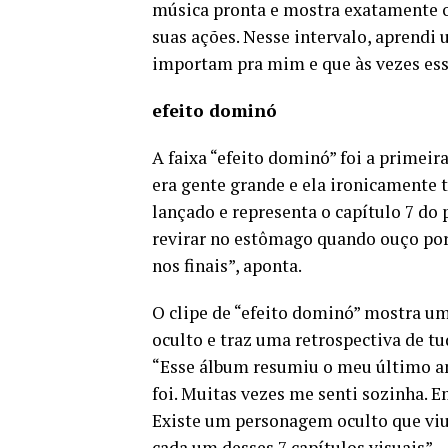
música pronta e mostra exatamente o 
suas ações. Nesse intervalo, aprend
importam pra mim e que às vezes esse
efeito dominó
A faixa “efeito dominó” foi a primeir
era gente grande e ela ironicamente t
lançado e representa o capítulo 7 do 
revirar no estômago quando ouço por
nos finais”, aponta.
O clipe de “efeito dominó” mostra 
oculto e traz uma retrospectiva de tu
“Esse álbum resumiu o meu último an
foi. Muitas vezes me senti sozinha. E
Existe um personagem oculto que viu t
cada um desses 7 capítulos visuais”.