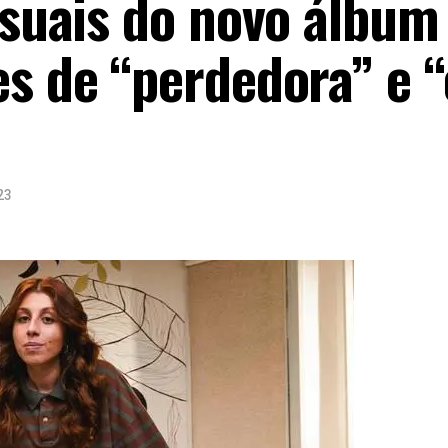
visuais do novo álbu
s de “perdedora” e “
23