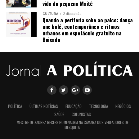
vida da pequena Maitê
CULTURA
2 dias atrás
Quando a periferia sobe ao palco: dança
une balé, contemporâneo e ritmos
urbanos em espetáculo gratuito na
Para acompanhar este e outros lançamentos da
Baixada
Esmeralda Music, siga-nos no Instagram e fique por
dentro de todas as novidades:
Instagram Esmeralda Music Gospel:
https://www.instagram.com/esmeraldamusicgospel?
igsh=MTAxNmVyaWZ5emNzMg==
POLÍTICA
ÚLTIMAS NOTÍCIAS
EDUCAÇÃO
TECNOLOGIA
NEGÓCIOS
SAÚDE
COLUNISTAS
MESTRE DE XADREZ RECEBE HOMENAGEM NA CÂMARA DOS VEREADORES DE
MESQUITA.