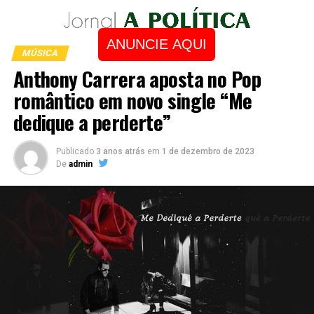
ANUNCIE AQUI
MÚSICA
Anthony Carrera aposta no Pop
romântico em novo single “Me
dedique a perderte”
Publicado
3 anos atrás
em
1 de dezembro de 2023
De
admin