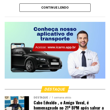
plataformas digitais. Além disso, o clipe oficial pode ser
naturalmente, a medida não entra em vigor.
CONTINUE LENDO
assistido na íntegra no YouTube. Não perca a
oportunidade de conferir e se emocionar com este
lançamento especial:
“O estado de sítio é um dispositivo burocrático definido
pela nossa Constituição”
DESTAQUE
DESTAQUE
1 semana atrás
Cabo Edvaldo , o Amigo Vaval, é
homenageado no 21º BPM após salvar a