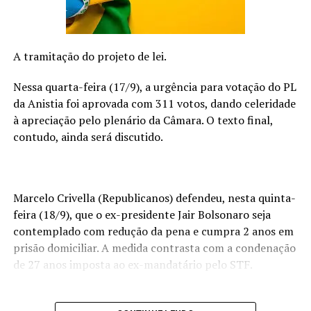
em 2024 e já tem shows agendados no Brasil, Europa e
EUA. Este ano celebra mais de 20 anos de carreira.
A tramitação do projeto de lei.
O cantor compartilha que 2023 foi um período repleto
de desafios e conquistas, revelando um vislumbre de
Nessa quarta-feira (17/9), a urgência para votação do PL
seus novos planos. “Cada canção gravada representou
da Anistia foi aprovada com 311 votos, dando celeridade
um grande aprendizado. Estou trabalhando quase 24
à apreciação pelo plenário da Câmara. O texto final,
horas por dia para oferecer o meu melhor. Este projeto
contudo, ainda será discutido.
‘do Brasil para o mundo’ me permite trazer minha
essência musical e novas parcerias, que em breve
compartilharei com o público”, conclui Anthony.
Marcelo Crivella (Republicanos) defendeu, nesta quinta-
Acompanhe o artista nas redes sociais:
feira (18/9), que o ex-presidente Jair Bolsonaro seja
contemplado com redução da pena e cumpra 2 anos em
@anthonycarreraoficial
prisão domiciliar. A medida contrasta com a condenação
de 27 anos imposta ao ex-mandatário pelo STF.
ANTHONY CARRERA OFICIAL
Shows TULIPA Entretenimento