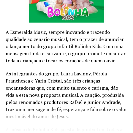
Comoção grave de repercussão nacional;
Fracasso das medidas tomadas no estado de defesa;
Declaração de guerra ou resposta à agressão armada
estrangeira.
O decreto do estado de sítio só acontece se o presidente
A Esmeralda Music, sempre inovando e trazendo
seguir o seguinte roteiro: primeiro, ele deve consultar o
qualidade ao cenário musical, tem o prazer de anunciar
Conselho da República e o Conselho da Defesa. Uma vez
o lançamento do grupo infantil Bolinha Kids. Com uma
feita a consulta (o papel dos dois conselhos é apenas
mensagem linda e cativante, o grupo promete encantar
opinativo), o presidente deve encaminhar pedido de
toda a criançada e tocar os corações de quem ouvir.
estado de sítio para o Congresso Nacional.
As integrantes do grupo, Laura Lavinny, Pérola
O estado de sítio só pode ser implantado no Brasil caso
Franchesca e Yarin Cristal, são três crianças
seja aprovado no Congresso Nacional.
encantadoras que, com muito talento e carisma, dão
O estado de sítio só pode ser implantado no Brasil caso
vida a esta nova proposta musical. A canção, produzida
seja aprovado no Congresso Nacional.
pelos renomados produtores Rafael e Junior Andrade,
O Congresso Nacional deve reunir-se em até cinco dias
traz uma mensagem de fé, esperança e fala sobre o valor
para votar a aprovação desse pedido. Para ser aprovado,
inestimável do amor de Jesus.
a solicitação de estado de sítio deve ter maioria absoluta
A música do Bolinha Kids já está disponível em todas as
(50% +1) entre os parlamentares. Caso seja rejeitada,