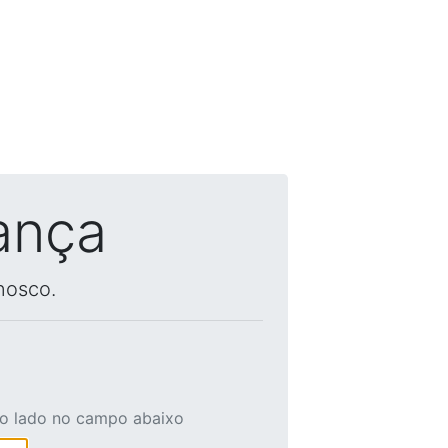
ança
nosco.
ao lado no campo abaixo