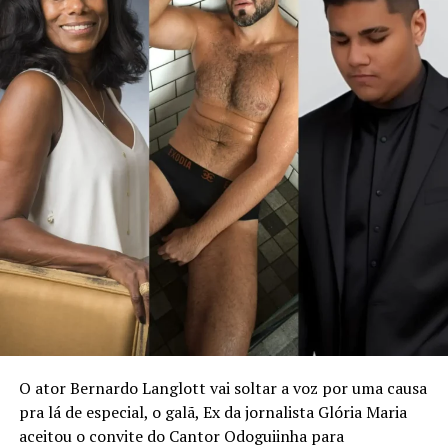
empresas onde atuam. Muitas vezes nos limitamos a
pensar na carreira apenas como uma sequência de
posições ou funções, esquecendo que ela é uma
construção muito maior, que envolve propósito,
impacto e crescimento pessoal”, comenta Mirella
Franco, autora do livro.
“E esse valor não vem apenas da experiência que
acumula, mas da forma como você se posiciona, se
reinventa e se torna indispensável e reconhecido pelo
impacto que gera. Sua jornada não é apenas um caminho
percorrido, mas um patrimônio valioso”, acrescenta.
Com linguagem acessível, o livro combina elementos de
autobiografia, liderança e planejamento estratégico,
propondo um caminho prático para quem deseja
assumir o controle da própria trajetória com clareza,
O ator Bernardo Langlott vai soltar a voz por uma causa
ousadia e consistência. O método apresentado por
pra lá de especial, o galã, Ex da jornalista Glória Maria
Mirella é o “Plano de Voo”, estruturado em três pilares:
aceitou o convite do Cantor Odoguiinha para