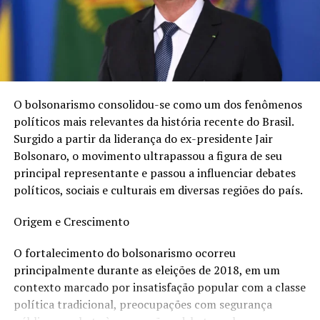
O comandante retornou para Europa objetivando
cumprir sua agenda de compromissos e trabalho, onde
sua primeira parada foi em Londres, depois seguiu para
O bolsonarismo consolidou-se como um dos fenômenos
sua cidade onde mora atualmente, na Sevilha.
políticos mais relevantes da história recente do Brasil.
Surgido a partir da liderança do ex-presidente Jair
Bolsonaro, o movimento ultrapassou a figura de seu
Para quem quer saber mais, o piloto mostrou tudo em
principal representante e passou a influenciar debates
suas redes sociais. Acompanhe @pauloramazzoti
políticos, sociais e culturais em diversas regiões do país.
Origem e Crescimento
“Eu amo o Brasil”, finaliza Paulo.
O fortalecimento do bolsonarismo ocorreu
principalmente durante as eleições de 2018, em um
contexto marcado por insatisfação popular com a classe
TÓPICOS RELACIONADOS
COMANDANTE
política tradicional, preocupações com segurança
A SEGUIR