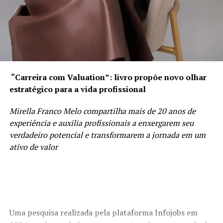
Para seus apoiadores, o bolsonarismo representa a
defesa de valores conservadores, patriotismo e maior
participação popular na política. Já seus críticos
afirmam que determinadas posturas do movimento
podem contribuir para o aumento da polarização e
dificultar o diálogo entre diferentes correntes
“Carreira com Valuation”: livro propõe novo olhar
ideológicas.
estratégico para a vida profissional
Perspectivas Futuras
Mirella Franco Melo compartilha mais de 20 anos de
Especialistas avaliam que o bolsonarismo deverá
experiência e auxilia profissionais a enxergarem seu
continuar sendo uma força relevante na política
verdadeiro potencial e transformarem a jornada em um
brasileira nos próximos anos, independentemente da
ativo de valor
participação direta de Bolsonaro em futuras disputas
eleitorais. O movimento já influenciou a formação de
novas lideranças e consolidou uma base eleitoral
significativa em diversas regiões do país.
Uma pesquisa realizada pela plataforma Infojobs em
O futuro do bolsonarismo dependerá de fatores como o