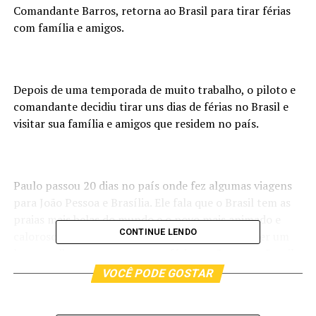
Comandante Barros, retorna ao Brasil para tirar férias
com família e amigos.
Depois de uma temporada de muito trabalho, o piloto e
comandante decidiu tirar uns dias de férias no Brasil e
visitar sua família e amigos que residem no país.
Paulo passou 20 dias no país onde fez algumas viagens
para João Pessoa e Brasília. Ele fala que o Brasil tem as
praias mais belas do mundo e o povo mais animado e
CONTINUE LENDO
caloroso. Segundo o próprio, não poderia escolher um
lugar melhor para passar suas férias a não ser no Brasil.
VOCÊ PODE GOSTAR
Após os seus 20 dias de férias, o piloto retornou para