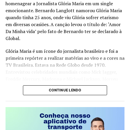
Visão Estratégica, Ousadia Calculada e Operação
homenagear a Jornalista Glória Maria em um single
Consistente. Juntos, esses pilares funcionam como um
emocionante. Bernardo Langlott namorou Glória Maria
guia para profissionais que buscam direcionamento e
quando tinha 25 anos, onde viu Glória sofrer etarismo
protagonismo em um mercado cada vez mais dinâmico e
em diversas ocasiões. A canção levou o título de: ‘Amor
competitivo.
Da Minha vida’ pelo fato de Bernardo ter se declarado à
Global.
“Acredito que é possível construir uma trajetória
profissional que não apenas traga sucesso, mas que
Glória Maria é um ícone do jornalista brasileiro e foi a
também gere liberdade para tomar decisões alinhadas
primeira repórter a realizar matérias ao vivo e a cores na
aos próprios valores e, acima de tudo, uma valorização
TV Brasileira. Estava na Rede Globo desde 1970.
real, que vai além do salário ou do título no cartão de
Entrevistou celebridades mundiais como Mick Jagger,
visitas”, ressalta a escritora.
Freddie Mercury, Madonna e Michael Jackson. Morreu
aos 73 anos em 2 de fevereiro de 2023.
Além de compartilhar sua própria transformação, da
CONTINUE LENDO
liderança corporativa à independência financeira e à
atuação como conselheira empresarial, Mirella discute
temas sensíveis como a desconexão entre identidade e
O single vem com uma pegada bem romântica onde o
crachá, a sobrecarga emocional no ambiente
ator Bernardo Langlott, demonstrou um grande carinho
corporativo e os impactos da falta de planejamento na
pela ex-namorada, Glória Maria. Com direitos a versão