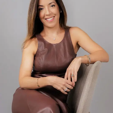
combate à criminalidade e à corrupção.
Mesmo após o término do mandato presidencial, o
movimento manteve forte presença nas redes sociais e
continua influenciando eleições municipais, estaduais e
nacionais. Diversos políticos identificados com essa
corrente foram eleitos para cargos legislativos e
executivos em diferentes regiões do país.
Críticas e Controvérsias
O bolsonarismo também é alvo de críticas de setores da
oposição e de especialistas que apontam riscos de
polarização política e tensões institucionais. Debates
sobre liberdade de expressão, funcionamento das
instituições democráticas e disseminação de
informações nas redes sociais permanecem no centro
das discussões envolvendo o movimento.