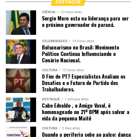
DESTAQUE
CIÊNCIA
12 horas atrás
Sergio Moro esta na liderança para ser
o próximo governador do paraná.
CELEBRIDADES
14 horas atrás
Bolsonarismo no Brasil: Movimento
Político Continua Influenciando o
Cenário Nacional.
Para acompanhar este e outros lançamentos da
CULTURA
12 horas atrás
Esmeralda Music, siga-nos no Instagram e fique por
O Fim do PT? Especialistas Avaliam os
dentro de todas as novidades:
Desafios e o Futuro do Partido dos
Trabalhadores.
Instagram Esmeralda Music Gospel:
https://www.instagram.com/esmeraldamusicgospel?
DESTAQUE
1 semana atrás
Cabo Edvaldo , o Amigo Vaval, é
igsh=MTAxNmVyaWZ5emNzMg==
homenageado no 21º BPM após salvar a
vida da pequena Maitê
CULTURA
2 dias atrás
Quando a periferia sobe ao palco: dança