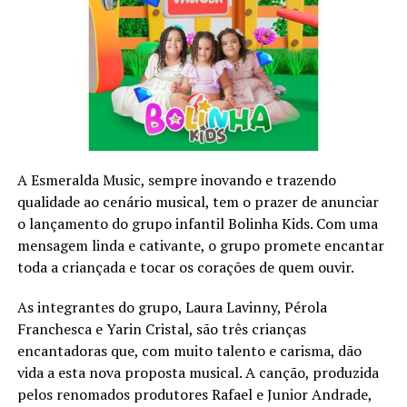
do artigo 137 ao artigo 141. Basicamente, a
Constituição brasileira define que o estado de sítio
poder ser decretado em três situações:
Comoção grave de repercussão nacional;
Fracasso das medidas tomadas no estado de defesa;
Declaração de guerra ou resposta à agressão armada
estrangeira.
O decreto do estado de sítio só acontece se o presidente
A Esmeralda Music, sempre inovando e trazendo
seguir o seguinte roteiro: primeiro, ele deve consultar o
qualidade ao cenário musical, tem o prazer de anunciar
Conselho da República e o Conselho da Defesa. Uma vez
o lançamento do grupo infantil Bolinha Kids. Com uma
feita a consulta (o papel dos dois conselhos é apenas
mensagem linda e cativante, o grupo promete encantar
opinativo), o presidente deve encaminhar pedido de
toda a criançada e tocar os corações de quem ouvir.
estado de sítio para o Congresso Nacional.
As integrantes do grupo, Laura Lavinny, Pérola
O estado de sítio só pode ser implantado no Brasil caso
Franchesca e Yarin Cristal, são três crianças
seja aprovado no Congresso Nacional.
encantadoras que, com muito talento e carisma, dão
O estado de sítio só pode ser implantado no Brasil caso
vida a esta nova proposta musical. A canção, produzida
seja aprovado no Congresso Nacional.
pelos renomados produtores Rafael e Junior Andrade,