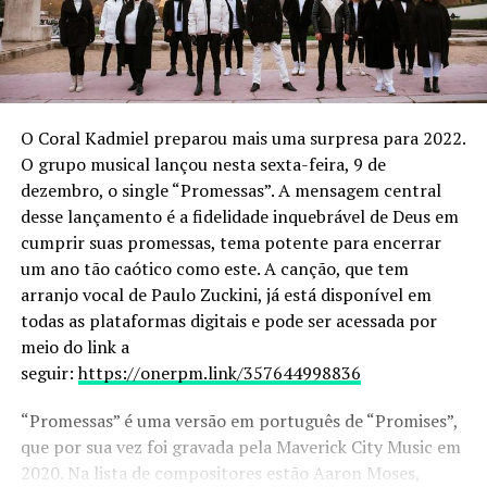
O Coral Kadmiel preparou mais uma surpresa para 2022.
O grupo musical lançou nesta sexta-feira, 9 de
dezembro, o single “Promessas”. A mensagem central
desse lançamento é a fidelidade inquebrável de Deus em
cumprir suas promessas, tema potente para encerrar
um ano tão caótico como este. A canção, que tem
arranjo vocal de Paulo Zuckini, já está disponível em
todas as plataformas digitais e pode ser acessada por
meio do link a
seguir:
https://onerpm.link/357644998836
“Promessas” é uma versão em português de “Promises”,
que por sua vez foi gravada pela Maverick City Music em
2020. Na lista de compositores estão Aaron Moses,