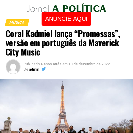
ANUNCIE AQUI
MÚSICA
Coral Kadmiel lança “Promessas”,
versão em português da Maverick
City Music
Publicado
4 anos atrás
em
13 de dezembro de 2022
De
admin