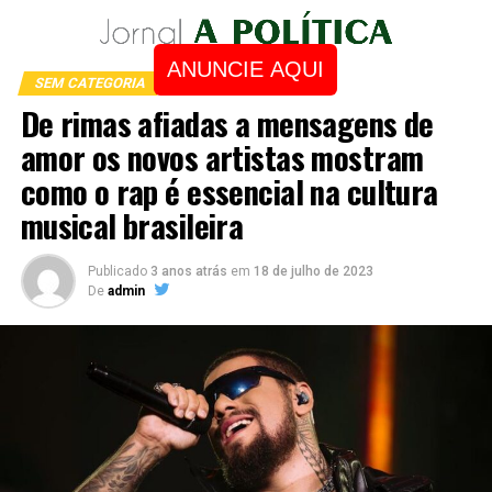
ANUNCIE AQUI
SEM CATEGORIA
De rimas afiadas a mensagens de
amor os novos artistas mostram
como o rap é essencial na cultura
musical brasileira
Publicado
3 anos atrás
em
18 de julho de 2023
De
admin