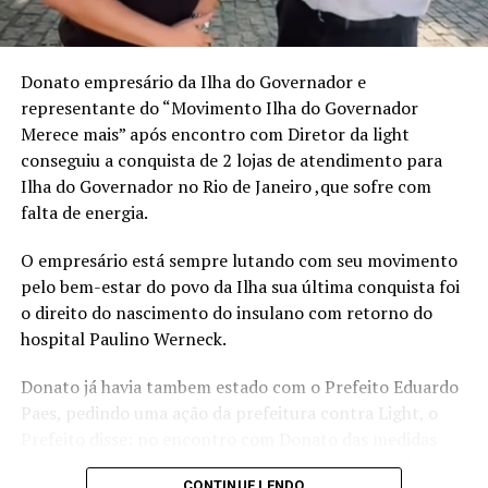
assumir o controle da própria trajetória com clareza,
ousadia e consistência. O método apresentado por
Mirella é o “Plano de Voo”, estruturado em três pilares:
Donato empresário da Ilha do Governador e
Visão Estratégica, Ousadia Calculada e Operação
representante do “Movimento Ilha do Governador
Consistente. Juntos, esses pilares funcionam como um
Merece mais” após encontro com Diretor da light
guia para profissionais que buscam direcionamento e
conseguiu a conquista de 2 lojas de atendimento para
protagonismo em um mercado cada vez mais dinâmico e
Ilha do Governador no Rio de Janeiro ,que sofre com
competitivo.
falta de energia.
“Acredito que é possível construir uma trajetória
O empresário está sempre lutando com seu movimento
profissional que não apenas traga sucesso, mas que
pelo bem-estar do povo da Ilha sua última conquista foi
também gere liberdade para tomar decisões alinhadas
o direito do nascimento do insulano com retorno do
aos próprios valores e, acima de tudo, uma valorização
hospital Paulino Werneck.
real, que vai além do salário ou do título no cartão de
visitas”, ressalta a escritora.
Donato já havia tambem estado com o Prefeito Eduardo
Paes, pedindo uma ação da prefeitura contra Light, o
Além de compartilhar sua própria transformação, da
Prefeito disse: no encontro com Donato das medidas
liderança corporativa à independência financeira e à
que já estava fazendo e até o pedido ao ministro de
atuação como conselheira empresarial, Mirella discute
CONTINUE LENDO