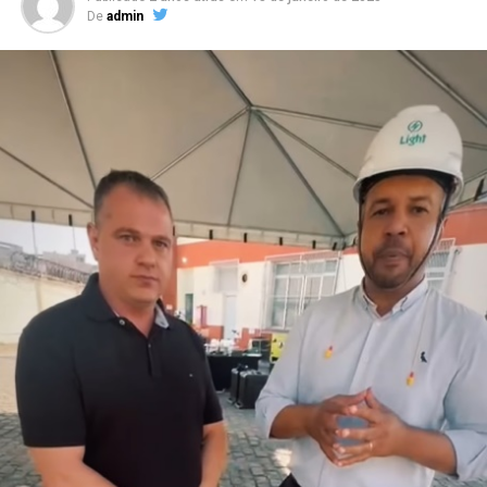
De
admin
“Minha intenção é inspirar profissionais a se
enxergarem para além dos cargos que ocupam e das
empresas onde atuam. Muitas vezes nos limitamos a
pensar na carreira apenas como uma sequência de
posições ou funções, esquecendo que ela é uma
construção muito maior, que envolve propósito,
impacto e crescimento pessoal”, comenta Mirella
Franco, autora do livro.
“E esse valor não vem apenas da experiência que
acumula, mas da forma como você se posiciona, se
reinventa e se torna indispensável e reconhecido pelo
impacto que gera. Sua jornada não é apenas um caminho
percorrido, mas um patrimônio valioso”, acrescenta.
Com linguagem acessível, o livro combina elementos de
autobiografia, liderança e planejamento estratégico,
propondo um caminho prático para quem deseja