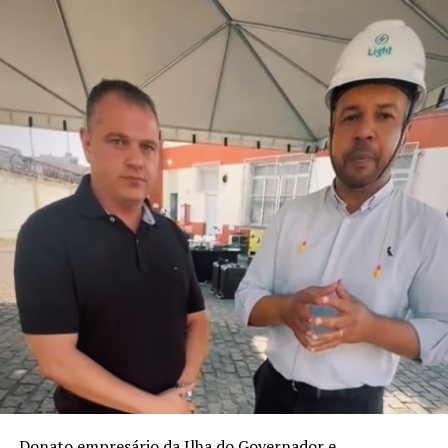
empresas onde atuam. Muitas vezes nos limitamos a
pensar na carreira apenas como uma sequência de
posições ou funções, esquecendo que ela é uma
construção muito maior, que envolve propósito,
impacto e crescimento pessoal”, comenta Mirella
Franco, autora do livro.
“E esse valor não vem apenas da experiência que
acumula, mas da forma como você se posiciona, se
reinventa e se torna indispensável e reconhecido pelo
impacto que gera. Sua jornada não é apenas um caminho
percorrido, mas um patrimônio valioso”, acrescenta.
Com linguagem acessível, o livro combina elementos de
autobiografia, liderança e planejamento estratégico,
propondo um caminho prático para quem deseja
assumir o controle da própria trajetória com clareza,
ousadia e consistência. O método apresentado por
Mirella é o “Plano de Voo”, estruturado em três pilares:
Donato empresário da Ilha do Governador e