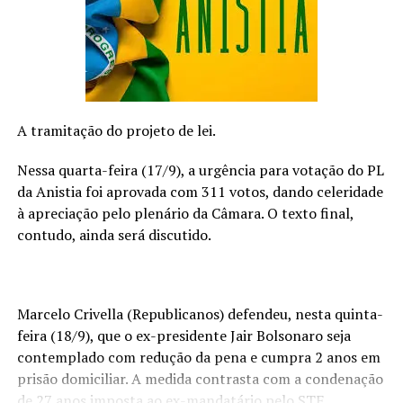
crianças
NÃO PERCA
Hoje: Grande experiência no DVD “Pancada de
Sentimentos”, de Victor Miranda, tem participação de
Fernando e Sorocaba e MC Paiva confirmados
A tramitação do projeto de lei.
Nessa quarta-feira (17/9), a urgência para votação do PL
da Anistia foi aprovada com 311 votos, dando celeridade
à apreciação pelo plenário da Câmara. O texto final,
contudo, ainda será discutido.
Marcelo Crivella (Republicanos) defendeu, nesta quinta-
feira (18/9), que o ex-presidente Jair Bolsonaro seja
contemplado com redução da pena e cumpra 2 anos em
prisão domiciliar. A medida contrasta com a condenação
de 27 anos imposta ao ex-mandatário pelo STF.