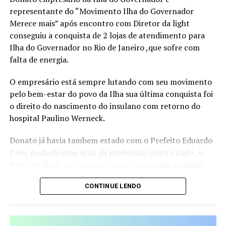
Visão Estratégica, Ousadia Calculada e Operação
representante do “Movimento Ilha do Governador
Consistente. Juntos, esses pilares funcionam como um
Merece mais” após encontro com Diretor da light
guia para profissionais que buscam direcionamento e
conseguiu a conquista de 2 lojas de atendimento para
protagonismo em um mercado cada vez mais dinâmico e
Ilha do Governador no Rio de Janeiro ,que sofre com
competitivo.
falta de energia.
“Acredito que é possível construir uma trajetória
O empresário está sempre lutando com seu movimento
profissional que não apenas traga sucesso, mas que
pelo bem-estar do povo da Ilha sua última conquista foi
também gere liberdade para tomar decisões alinhadas
o direito do nascimento do insulano com retorno do
aos próprios valores e, acima de tudo, uma valorização
hospital Paulino Werneck.
real, que vai além do salário ou do título no cartão de
visitas”, ressalta a escritora.
Donato já havia tambem estado com o Prefeito Eduardo
Paes, pedindo uma ação da prefeitura contra Light, o
Além de compartilhar sua própria transformação, da
Prefeito disse: no encontro com Donato das medidas
liderança corporativa à independência financeira e à
que já estava fazendo e até o pedido ao ministro de
atuação como conselheira empresarial, Mirella discute
CONTINUE LENDO
Minas e Energia de rever a concessão da Light, e a
temas sensíveis como a desconexão entre identidade e
cobrança da reparação financeira dos moradores da Ilha,
crachá, a sobrecarga emocional no ambiente
com o prejuízo da falta de energia.
corporativo e os impactos da falta de planejamento na