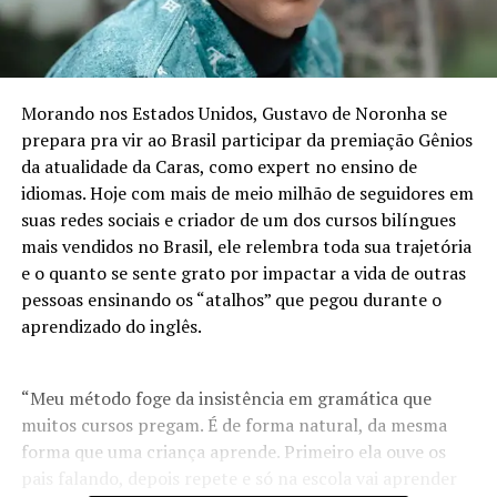
Morando nos Estados Unidos, Gustavo de Noronha se
prepara pra vir ao Brasil participar da premiação Gênios
da atualidade da Caras, como expert no ensino de
idiomas. Hoje com mais de meio milhão de seguidores em
suas redes sociais e criador de um dos cursos bilíngues
mais vendidos no Brasil, ele relembra toda sua trajetória
e o quanto se sente grato por impactar a vida de outras
pessoas ensinando os “atalhos” que pegou durante o
aprendizado do inglês.
“Meu método foge da insistência em gramática que
muitos cursos pregam. É de forma natural, da mesma
forma que uma criança aprende. Primeiro ela ouve os
pais falando, depois repete e só na escola vai aprender