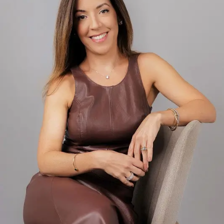
políticos e a coletividade. Mas fica nisso. Não é algo que
traria angústia e aflição.
Protocolado em 2023, o texto de Crivella foi,
inicialmente, apelidade de “anistia light” por abarcar
apenas manifestantes que se envolveram nos atos de 8
de Janeiro e não depredaram patrimônio público nem
atacaram policiais. Após a condenação de Bolsonaro e de
aliados do ex-presidente, o texto ganhou uma nova
discussão na Câmara…
BRASIL DAS INJUSTIÇAS… E O POVO PAGA A CONTA.