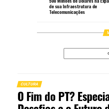
500 Milhões de Dólares na Exp
de sua Infraestrutura de
Telecomunicações
V
CULTURA
O Fim do PT? Especia
Desafios e o Futuro 