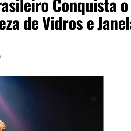
sileiro Conquista o
za de Vidros e Jane
3