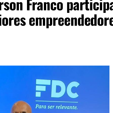
son Franco particip
iores empreendedor