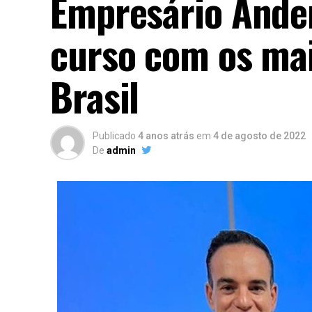
Empresário Ander
curso com os ma
Brasil
Publicado
4 anos atrás
em
4 de agosto de 2022
De
admin