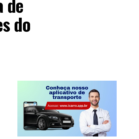
a de
es do