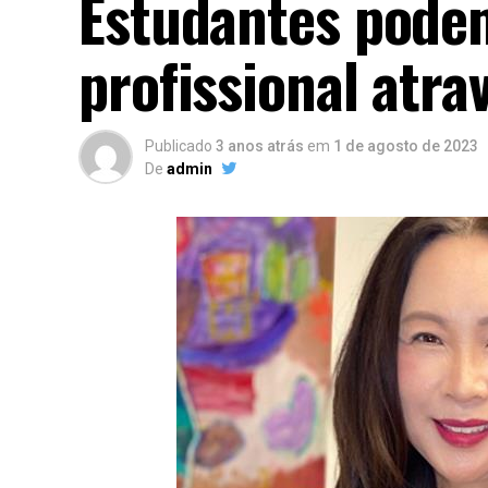
Estudantes podem
profissional atra
Publicado
3 anos atrás
em
1 de agosto de 2023
De
admin