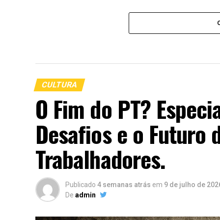
CULTURA
O Fim do PT? Especia
Desafios e o Futuro 
Trabalhadores.
Publicado
4 semanas atrás
em
9 de julho de 202
De
admin