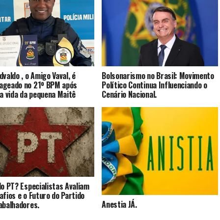
dvaldo , o Amigo Vaval, é
Bolsonarismo no Brasil: Movimento
ageado no 21º BPM após
Político Continua Influenciando o
 a vida da pequena Maitê
Cenário Nacional.
do PT? Especialistas Avaliam
afios e o Futuro do Partido
Anestia JÁ.
abalhadores.