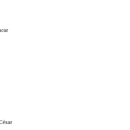
ucar
César