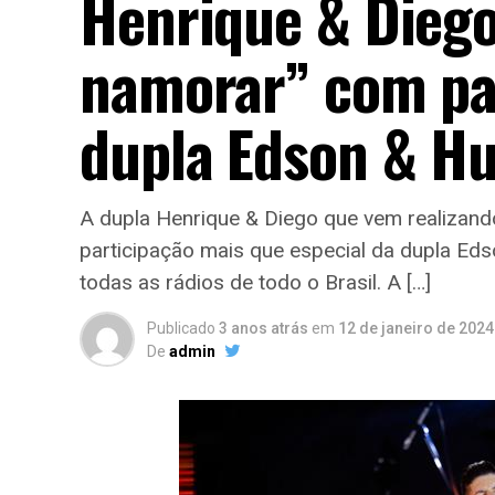
Henrique & Diego
namorar” com par
dupla Edson & H
A dupla Henrique & Diego que vem realizand
participação mais que especial da dupla Eds
todas as rádios de todo o Brasil. A […]
Publicado
3 anos atrás
em
12 de janeiro de 2024
De
admin