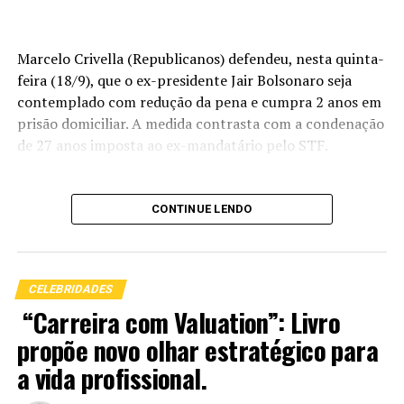
Marcelo Crivella (Republicanos) defendeu, nesta quinta-
feira (18/9), que o ex-presidente Jair Bolsonaro seja
contemplado com redução da pena e cumpra 2 anos em
prisão domiciliar. A medida contrasta com a condenação
de 27 anos imposta ao ex-mandatário pelo STF.
CONTINUE LENDO
Condenar um homem de 70 anos a 27 de prisão é
uma pena de morte.
CELEBRIDADES
“Carreira com Valuation”: Livro
Questionou Marcelo Crivella em entrevista à coluna. O
propõe novo olhar estratégico para
parlamentar disse ser favorável a uma anistia “ampla,
geral e irrestrita” que inocentasse Bolsonaro e outros
a vida profissional.
condenados, mas que essa possibilidade é inviável por