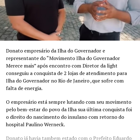
Com linguagem acessível, o livro combina elementos de
autobiografia, liderança e planejamento estratégico,
propondo um caminho prático para quem deseja
assumir o controle da própria trajetória com clareza,
ousadia e consistência. O método apresentado por
Mirella é o “Plano de Voo”, estruturado em três pilares:
Donato empresário da Ilha do Governador e
Visão Estratégica, Ousadia Calculada e Operação
representante do “Movimento Ilha do Governador
Consistente. Juntos, esses pilares funcionam como um
Merece mais” após encontro com Diretor da light
guia para profissionais que buscam direcionamento e
conseguiu a conquista de 2 lojas de atendimento para
protagonismo em um mercado cada vez mais dinâmico e
Ilha do Governador no Rio de Janeiro ,que sofre com
competitivo.
falta de energia.
“Acredito que é possível construir uma trajetória
O empresário está sempre lutando com seu movimento
profissional que não apenas traga sucesso, mas que
pelo bem-estar do povo da Ilha sua última conquista foi
também gere liberdade para tomar decisões alinhadas
o direito do nascimento do insulano com retorno do
aos próprios valores e, acima de tudo, uma valorização
hospital Paulino Werneck.
real, que vai além do salário ou do título no cartão de
visitas”, ressalta a escritora.
Donato já havia tambem estado com o Prefeito Eduardo