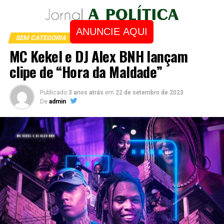
ANUNCIE AQUI
SEM CATEGORIA
MC Kekel e DJ Alex BNH lançam
clipe de “Hora da Maldade”
Publicado
3 anos atrás
em
22 de setembro de 2023
De
admin