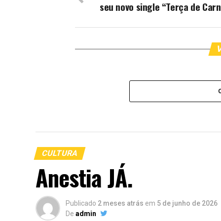
seu novo single “Terça de Carn
V
CULTURA
Anestia JÁ.
Publicado
2 meses atrás
em
5 de junho de 2026
De
admin