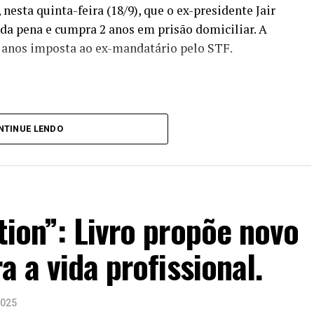
nesta quinta-feira (18/9), que o ex-presidente Jair
a pena e cumpra 2 anos em prisão domiciliar. A
 anos imposta ao ex-mandatário pelo STF.
de prisão é uma pena de morte.
NTINUE LENDO
 à coluna. O parlamentar disse ser favorável a
ue inocentasse Bolsonaro e outros condenados, mas
ion”: Livro propõe novo
ejeitada por lideranças do centrão.
a a vida profissional.
uma sentença] educativa, as pessoas nunca
ve de exemplo para todos políticos e a
2025