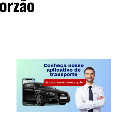
borzão