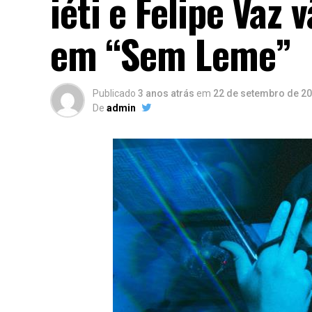
iéti e Felipe Vaz
em “Sem Leme”
Publicado
3 anos atrás
em
22 de setembro de 2
De
admin