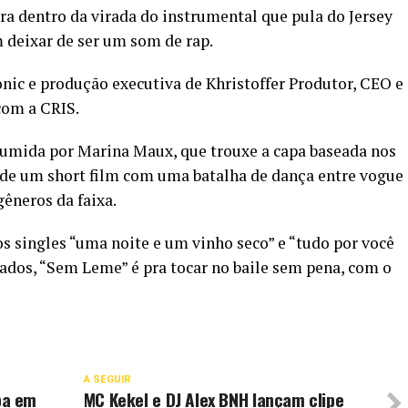
pra dentro da virada do instrumental que pula do Jersey
em deixar de ser um som de rap.
nic e produção executiva de Khristoffer Produtor, CEO e
com a CRIS.
ssumida por Marina Maux, que trouxe a capa baseada nos
o de um short film com uma batalha de dança entre vogue
êneros da faixa.
os singles “uma noite e um vinho seco” e “tudo por você
nados, “Sem Leme” é pra tocar no baile sem pena, com o
A SEGUIR
ba em
MC Kekel e DJ Alex BNH lançam clipe