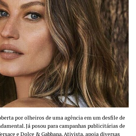
coberta por olheiros de uma agência em um desfile de
ndamental. Já posou para campanhas publicitárias de
ersace e Dolce & Gabbana. Ativista, apoia diversas