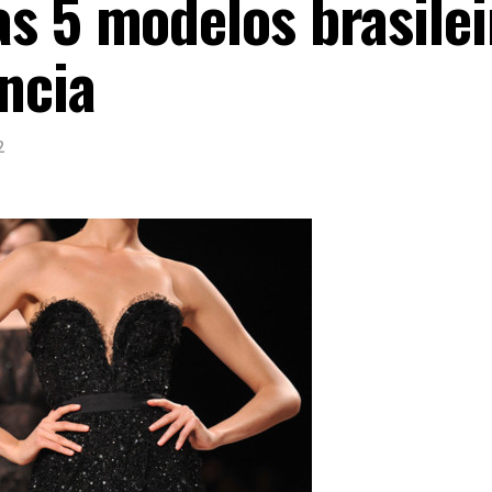
s 5 modelos brasilei
ncia
2