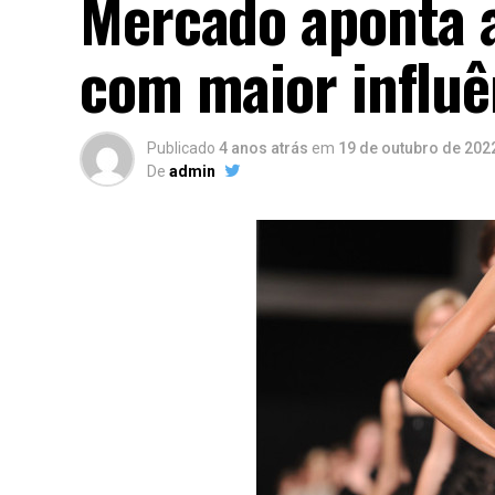
Mercado aponta a
com maior influê
Publicado
4 anos atrás
em
19 de outubro de 202
De
admin