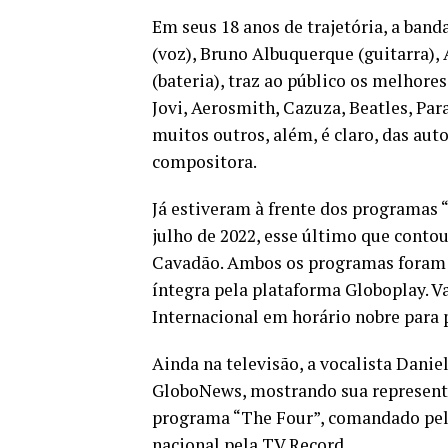
Em seus 18 anos de trajetória, a band
(voz), Bruno Albuquerque (guitarra),
(bateria), traz ao público os melhore
Jovi, Aerosmith, Cazuza, Beatles, Par
muitos outros, além, é claro, das au
compositora.
Já estiveram à frente dos programas “
julho de 2022, esse último que conto
Cavadão. Ambos os programas foram e
íntegra pela plataforma Globoplay. Va
Internacional em horário nobre para 
Ainda na televisão, a vocalista Dani
GloboNews, mostrando sua representa
programa “The Four”, comandado pel
nacional pela TV Record.