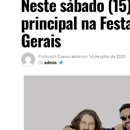
Neste sábado (15
principal na Fes
Gerais
Publicado
3 anos atrás
em
14 de julho de 2023
De
admin