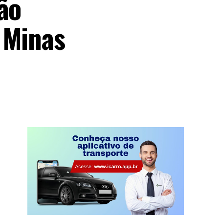
ão
 Minas