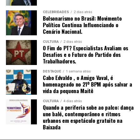
avivamento no single “Faz Arder a Chama”
de transformação. Ao apoiar a Rede Mulher
ilha do Governador: estando sempre nas atividades
Empreendedora, quero contribuir para que mais
sócias realizadas por Donato , e deixando sempre portas
CELEBRIDADES
2 dias atrás
Bolsonarismo no Brasil: Movimento
mulheres possam enxergar e negociar o próprio valor,
abertas da prefeitura para o Empresário.
Político Continua Influenciando o
construindo trajetórias sólidas e independentes”,
Cenário Nacional.
E na última semana Donato esteve com o diretor
finaliza Mirella.
operacional da Light que prometeu uma loja física e
CULTURA
2 dias atrás
O Fim do PT? Especialistas Avaliam os
duas agências móveis da Light na Ilha do Governador.
Desafios e o Futuro do Partido dos
Trabalhadores.
O diretor operacional da Light deu o prazo de 90 a 100
dias para a inauguração.
DESTAQUE
1 semana atrás
Sobre a autora
Cabo Edvaldo , o Amigo Vaval, é
homenageado no 21º BPM após salvar a
Natural de Recife (PE), Mirella Franco Melo é graduada
vida da pequena Maitê
em farmácia industrial e construiu carreira sólida na
CULTURA
4 dias atrás
indústria farmacêutica, onde liderou áreas de qualidade,
Quando a periferia sobe ao palco: dança
compliance e transformação organizacional. Como
une balé, contemporâneo e ritmos
empresária, liderou com sucesso a expansão de seu
urbanos em espetáculo gratuito na
Baixada
próprio negócio e hoje atua como conselheira
empresarial, apoiando organizações a alinharem