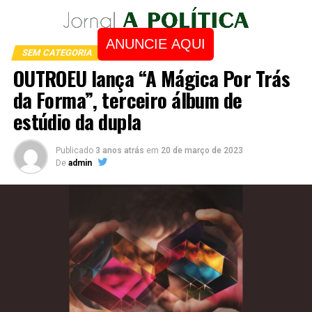
ANUNCIE AQUI
SEM CATEGORIA
OUTROEU lança “A Mágica Por Trás
da Forma”, terceiro álbum de
estúdio da dupla
Publicado
3 anos atrás
em
20 de março de 2023
De
admin