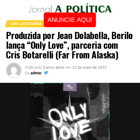
ANUNCIE AQUI
SEM CATEGORIA
Produzida por Jean Dolabella, Berilo
lança “Only Love”, parceria com
Cris Botarelli (Far From Alaska)
Publicado
3 anos atrás
em
22 de maio de 2023
De
admin