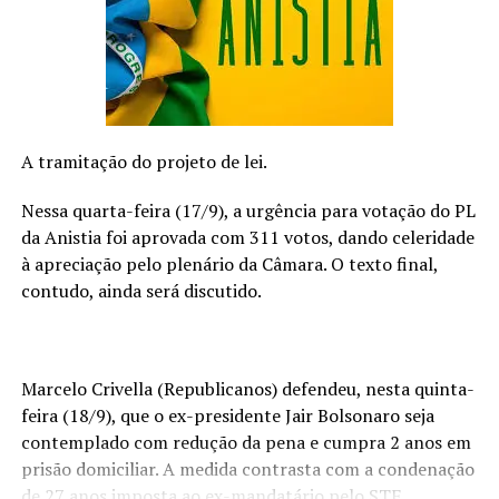
Assista ao clipe de “Only Love”
A faixa é o primeiro lançamento da Berilo desde que a
banda montou oficialmente base na cidade de São Paulo
e adicionou três novos integrantes ao que antes era
A tramitação do projeto de lei.
apenas um duo. Recentemente, se juntaram à Isa
Pimenta (vocais) e Cláudio Rocha (bateria), o baixista
Nessa quarta-feira (17/9), a urgência para votação do PL
Daniel Fernandes e os guitarristas Yuri Barbosa e Letícia
da Anistia foi aprovada com 311 votos, dando celeridade
Meyer. “Esta é uma música muito importante para nós
à apreciação pelo plenário da Câmara. O texto final,
por esses motivos e também por ser o último antes do
contudo, ainda será discutido.
lançamento do nosso primeiro disco. Estamos gratos
que a espera finalmente acabou”, afirma Isa.
Para esse lançamento grandioso, a banda conta com
Marcelo Crivella (Republicanos) defendeu, nesta quinta-
algumas parcerias muito importantes. “Somos gratos
feira (18/9), que o ex-presidente Jair Bolsonaro seja
pelas parcerias que fizemos para lançar a faixa. A Music
contemplado com redução da pena e cumpra 2 anos em
Board, empresa que fabrica lap steels com pranchas de
prisão domiciliar. A medida contrasta com a condenação
skate, nos cedeu um board autografado pelo Mineirinho
de 27 anos imposta ao ex-mandatário pelo STF.