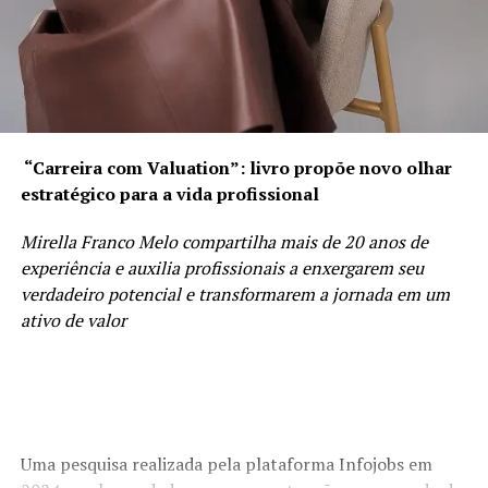
Paulo. Idealizada e gerenciada por Henrique Roncoletta,
vocalista e compositor da banda NDK, a Marã Música
atua na conexão de artistas com marcas e empresas,
além de atuar também na gestão de imagem, carreiras,
projetos, produções artísticas e eventos culturais.
CONFIRA A LETRA DE “ONLY LOVE”
“Carreira com Valuation”: livro propõe novo olhar
estratégico para a vida profissional
Escrita por Isa Pimenta, Cláudio Rocha, Lucas Gabriel e
Paulo Junior Machado
Mirella Franco Melo compartilha mais de 20 anos de
experiência e auxilia profissionais a enxergarem seu
verdadeiro potencial e transformarem a jornada em um
ativo de valor
Every morning she wakes up
And watches herself get beat down
By the mirror
Uma pesquisa realizada pela plataforma Infojobs em
Standing in the way