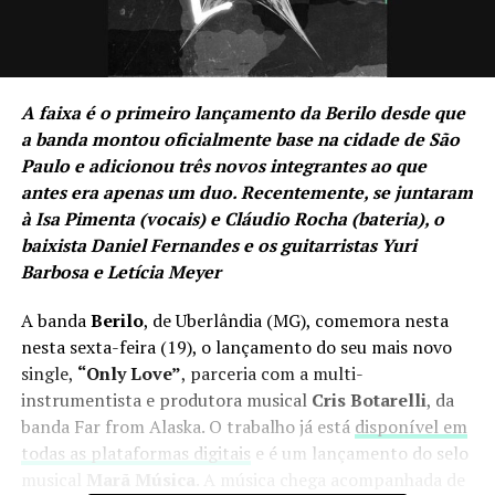
A faixa é o primeiro lançamento da Berilo desde que
a banda montou oficialmente base na cidade de São
Paulo e adicionou três novos integrantes ao que
antes era apenas um duo. Recentemente, se juntaram
à Isa Pimenta (vocais) e Cláudio Rocha (bateria), o
baixista Daniel Fernandes e os guitarristas Yuri
Barbosa e Letícia Meyer
A banda
Berilo
, de Uberlândia (MG), comemora nesta
nesta sexta-feira (19), o lançamento do seu mais novo
single,
“Only Love”
, parceria com a multi-
instrumentista e produtora musical
Cris Botarelli
, da
banda Far from Alaska. O trabalho já está
disponível em
todas as plataformas digitais
e é um lançamento do selo
musical
Marã Música
. A música chega acompanhada de