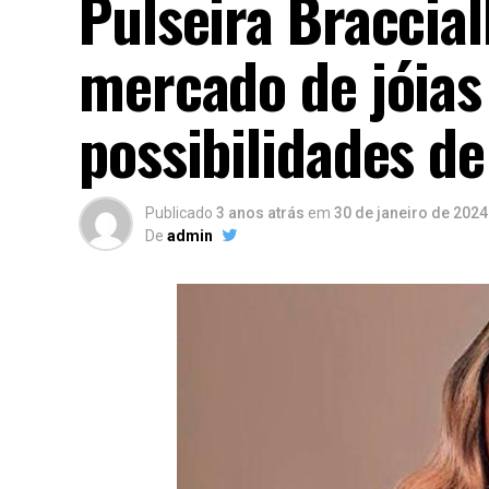
Pulseira Braccia
mercado de jóias
possibilidades d
Publicado
3 anos atrás
em
30 de janeiro de 2024
De
admin