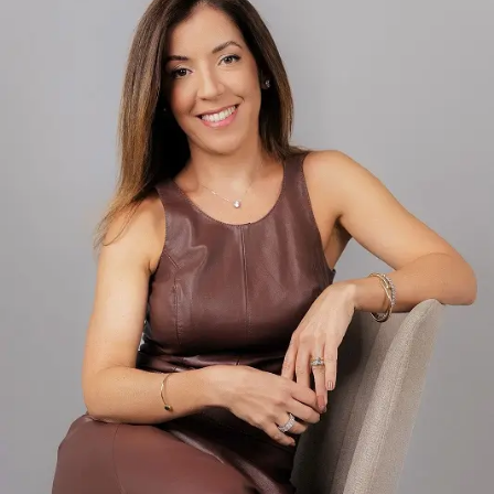
experiência terrível. Serve de exemplo para todos
políticos e a coletividade. Mas fica nisso. Não é algo que
traria angústia e aflição.
Protocolado em 2023, o texto de Crivella foi,
inicialmente, apelidade de “anistia light” por abarcar
apenas manifestantes que se envolveram nos atos de 8
de Janeiro e não depredaram patrimônio público nem
atacaram policiais. Após a condenação de Bolsonaro e de
aliados do ex-presidente, o texto ganhou uma nova
discussão na Câmara…
BRASIL DAS INJUSTIÇAS… E O POVO PAGA A CONTA.