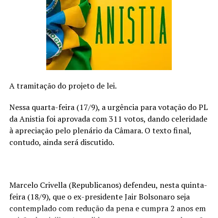
Gastronomias italiana e portuguesa se encontram com
chefs goianas
NÃO PERCA
Os Quebradeiras detalham coreografia de novo single
com DJ Zullu e Ariel B: “Quisemos transportar todo
mundo para nossos lugares favoritos do Rio”
A tramitação do projeto de lei.
Nessa quarta-feira (17/9), a urgência para votação do PL
da Anistia foi aprovada com 311 votos, dando celeridade
à apreciação pelo plenário da Câmara. O texto final,
contudo, ainda será discutido.
Marcelo Crivella (Republicanos) defendeu, nesta quinta-
feira (18/9), que o ex-presidente Jair Bolsonaro seja
contemplado com redução da pena e cumpra 2 anos em