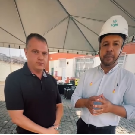
enxergarem para além dos cargos que ocupam e das
empresas onde atuam. Muitas vezes nos limitamos a
pensar na carreira apenas como uma sequência de
posições ou funções, esquecendo que ela é uma
construção muito maior, que envolve propósito,
impacto e crescimento pessoal”, comenta Mirella
Franco, autora do livro.
“E esse valor não vem apenas da experiência que
acumula, mas da forma como você se posiciona, se
reinventa e se torna indispensável e reconhecido pelo
impacto que gera. Sua jornada não é apenas um caminho
percorrido, mas um patrimônio valioso”, acrescenta.
Com linguagem acessível, o livro combina elementos de
autobiografia, liderança e planejamento estratégico,
propondo um caminho prático para quem deseja
assumir o controle da própria trajetória com clareza,
ousadia e consistência. O método apresentado por