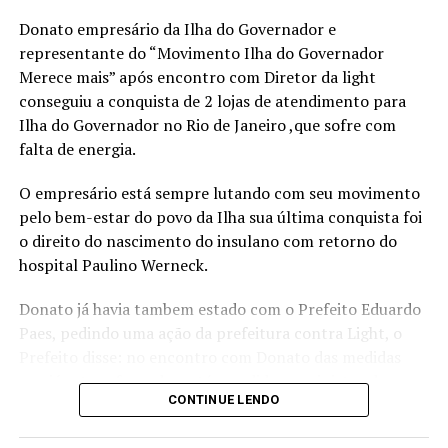
Mirella é o “Plano de Voo”, estruturado em três pilares:
Donato empresário da Ilha do Governador e
Visão Estratégica, Ousadia Calculada e Operação
representante do “Movimento Ilha do Governador
Consistente. Juntos, esses pilares funcionam como um
Merece mais” após encontro com Diretor da light
guia para profissionais que buscam direcionamento e
conseguiu a conquista de 2 lojas de atendimento para
protagonismo em um mercado cada vez mais dinâmico e
Ilha do Governador no Rio de Janeiro ,que sofre com
competitivo.
falta de energia.
“Acredito que é possível construir uma trajetória
O empresário está sempre lutando com seu movimento
profissional que não apenas traga sucesso, mas que
pelo bem-estar do povo da Ilha sua última conquista foi
também gere liberdade para tomar decisões alinhadas
o direito do nascimento do insulano com retorno do
aos próprios valores e, acima de tudo, uma valorização
hospital Paulino Werneck.
real, que vai além do salário ou do título no cartão de
visitas”, ressalta a escritora.
Donato já havia tambem estado com o Prefeito Eduardo
Paes, pedindo uma ação da prefeitura contra Light, o
Além de compartilhar sua própria transformação, da
Prefeito disse: no encontro com Donato das medidas
liderança corporativa à independência financeira e à
que já estava fazendo e até o pedido ao ministro de
atuação como conselheira empresarial, Mirella discute
CONTINUE LENDO
Minas e Energia de rever a concessão da Light, e a
temas sensíveis como a desconexão entre identidade e
cobrança da reparação financeira dos moradores da Ilha,
crachá, a sobrecarga emocional no ambiente