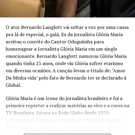
Com linguagem acessível, o livro combina elementos de
autobiografia, liderança e planejamento estratégico,
propondo um caminho prático para quem deseja
assumir o controle da própria trajetória com clareza,
O ator Bernardo Langlott vai soltar a voz por uma causa
ousadia e consistência. O método apresentado por
pra lá de especial, o galã, Ex da jornalista Glória Maria
Mirella é o “Plano de Voo”, estruturado em três pilares:
aceitou o convite do Cantor Odoguiinha para
Visão Estratégica, Ousadia Calculada e Operação
homenagear a Jornalista Glória Maria em um single
Consistente. Juntos, esses pilares funcionam como um
emocionante. Bernardo Langlott namorou Glória Maria
guia para profissionais que buscam direcionamento e
quando tinha 25 anos, onde viu Glória sofrer etarismo
protagonismo em um mercado cada vez mais dinâmico e
em diversas ocasiões. A canção levou o título de: ‘Amor
competitivo.
Da Minha vida’ pelo fato de Bernardo ter se declarado à
Global.
“Acredito que é possível construir uma trajetória
profissional que não apenas traga sucesso, mas que
Glória Maria é um ícone do jornalista brasileiro e foi a
também gere liberdade para tomar decisões alinhadas
primeira repórter a realizar matérias ao vivo e a cores na
aos próprios valores e, acima de tudo, uma valorização
TV Brasileira. Estava na Rede Globo desde 1970.
real, que vai além do salário ou do título no cartão de
Entrevistou celebridades mundiais como Mick Jagger,
visitas”, ressalta a escritora.
Freddie Mercury, Madonna e Michael Jackson. Morreu
aos 73 anos em 2 de fevereiro de 2023.