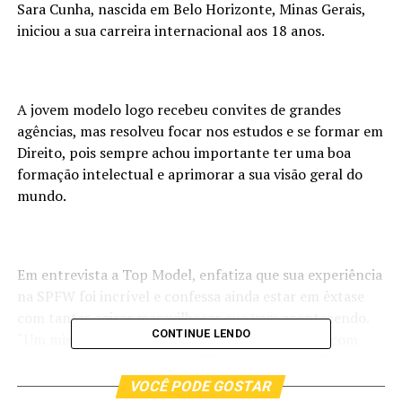
Sara Cunha, nascida em Belo Horizonte, Minas Gerais,
iniciou a sua carreira internacional aos 18 anos.
A jovem modelo logo recebeu convites de grandes
agências, mas resolveu focar nos estudos e se formar em
Direito, pois sempre achou importante ter uma boa
formação intelectual e aprimorar a sua visão geral do
mundo.
Em entrevista a Top Model, enfatiza que sua experiência
na SPFW foi incrível e confessa ainda estar em êxtase
com tantas coisas maravilhosas que vem acontecendo.
CONTINUE LENDO
“Um misto de emoções. Fiz 3 desfiles,1 por dia e com
propostas completamente diferentes para estilistas
talentosíssimos. Senti aquele friozinho na barriga nos 3!
VOCÊ PODE GOSTAR