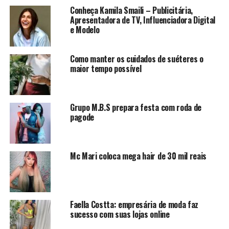
Não só por estar ali representando um trabalho tão
Conheça Kamila Smaili – Publicitária,
incrível, mas também por participar de todo o processo
Apresentadora de TV, Influenciadora Digital
e entender a importância de tudo.” Pontua a modelo
e Modelo
Como manter os cuidados de suéteres o
maior tempo possível
O mercado da moda é o sonho de muitas pessoas, sendo
extremamente concorrido entre as modelos. E para Sara
não foi diferente, ela conta que sempre amou a moda, e
Grupo M.B.S prepara festa com roda de
que a moda está presente em absolutamente tudo.
pagode
Comportamento, cultura, forma de expressão, “então
ser escolhida como referência é muito gratificante”
salienta a top
Mc Mari coloca mega hair de 30 mil reais
Apenas um rosto bonito não faz a diferença nessa área,
é preciso ter também inteligência, boa formação
Faella Costta: empresária de moda faz
cultural, proatividade e preocupação com as causas
sucesso com suas lojas online
sociais. A modelo considerada a cara do Brasil, poliglota,