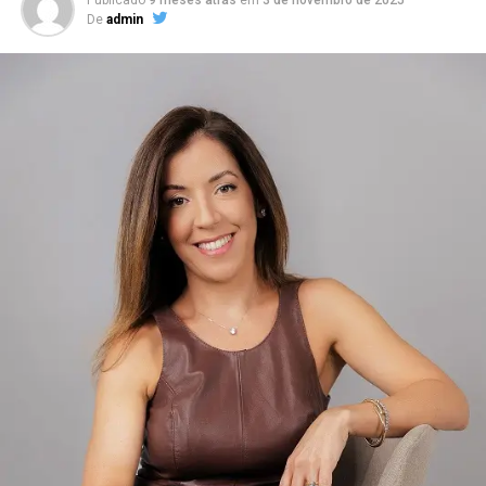
De
admin
Base de Apoio
Analistas políticos apontam que o bolsonarismo reúne
diferentes segmentos da sociedade, incluindo
empresários, produtores rurais, grupos conservadores,
religiosos e cidadãos que defendem maior rigor no
combate à criminalidade e à corrupção.
Mesmo após o término do mandato presidencial, o
movimento manteve forte presença nas redes sociais e
continua influenciando eleições municipais, estaduais e
nacionais. Diversos políticos identificados com essa
corrente foram eleitos para cargos legislativos e
executivos em diferentes regiões do país.
Críticas e Controvérsias
O bolsonarismo também é alvo de críticas de setores da
oposição e de especialistas que apontam riscos de