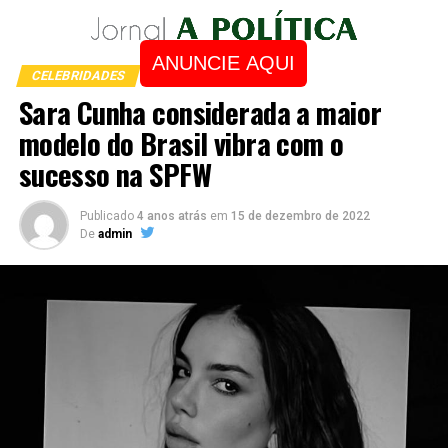
ANUNCIE AQUI
CELEBRIDADES
Sara Cunha considerada a maior
modelo do Brasil vibra com o
sucesso na SPFW
Publicado
4 anos atrás
em
15 de dezembro de 2022
De
admin