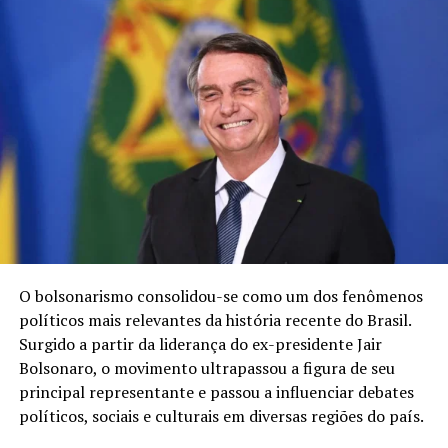
Conta que seu maior sonho é futuramente casar e ter
filhos. Ter a minha família!
TÓPICOS RELACIONADOS
DESTAQUE
FAMOSOS
MODA
MODELO
A SEGUIR
Made In Laje: Anna Luíza fala sobre projeto idealizado
durante pandemia
NÃO PERCA
O bolsonarismo consolidou-se como um dos fenômenos
Musical “O Salvador” é apresentado na Igreja Evangélica
Além do Véu em São Bernardo.
políticos mais relevantes da história recente do Brasil.
Surgido a partir da liderança do ex-presidente Jair
Bolsonaro, o movimento ultrapassou a figura de seu
principal representante e passou a influenciar debates
políticos, sociais e culturais em diversas regiões do país.