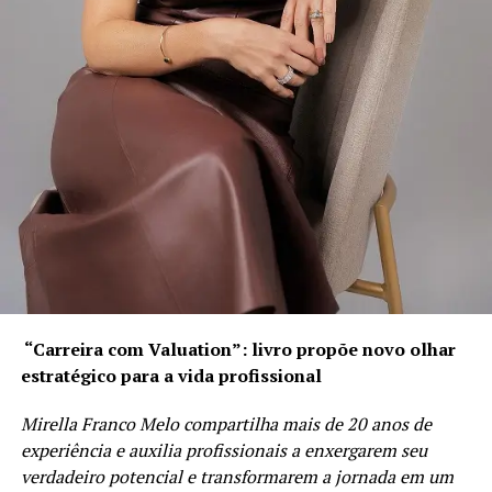
Abro minha boca
Escuto meu grunhido
BRASIL DAS INJUSTIÇAS… E O POVO PAGA A CONTA.
Olhos inexpressivos
Me arrastando sem sentido
Vivo, morto vivo
Me olho no espelho
Enxergo um abismo
Mortais me fodendo
“Carreira com Valuation”: livro propõe novo olhar
estratégico para a vida profissional
Com hábitos repulsivos
Mirella Franco Melo compartilha mais de 20 anos de
Nojento, putrefatos
experiência e auxilia profissionais a enxergarem seu
verdadeiro potencial e transformarem a jornada em um