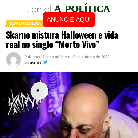
ANUNCIE AQUI
SEM CATEGORIA
Skarno mistura Halloween e vida
real no single “Morto Vivo”
Publicado
3 anos atrás
em
18 de outubro de 2023
De
admin