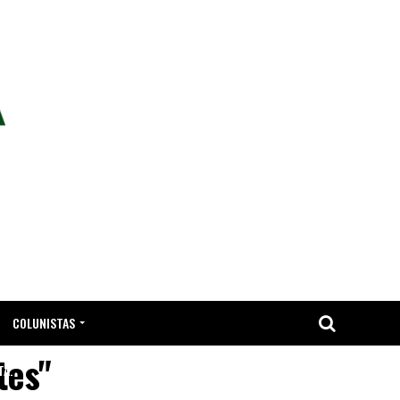
COLUNISTAS
tes"
TA.