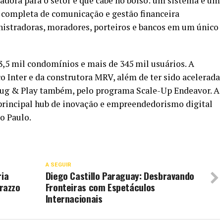
dora para o setor e que cabe no bolso: um sistema e um
 completa de comunicação e gestão financeira
nistradoras, moradores, porteiros e bancos em um único
3,5 mil condomínios e mais de 345 mil usuários. A
 Inter e da construtora MRV, além de ter sido acelerada
Plug & Play também, pelo programa Scale-Up Endeavor. A
 principal hub de inovação e empreendedorismo digital
o Paulo.
A SEGUIR
ria
Diego Castillo Paraguay: Desbravando
razzo
Fronteiras com Espetáculos
Internacionais