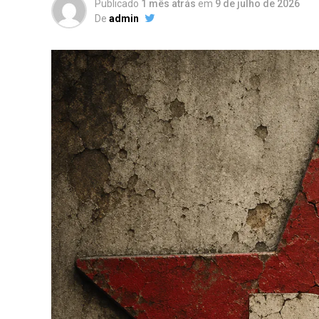
Publicado
1 mês atrás
em
9 de julho de 2026
De
admin