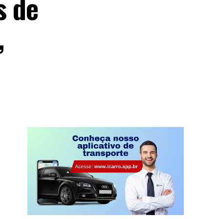
s de
,