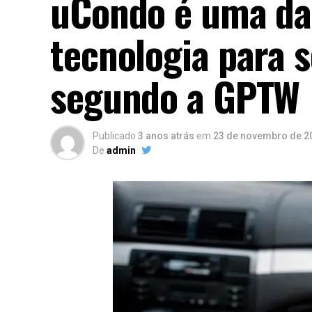
uCondo é uma da
tecnologia para s
segundo a GPTW
Publicado
3 anos atrás
em
23 de novembro de 2
De
admin