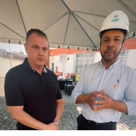
empresas onde atuam. Muitas vezes nos limitamos a
pensar na carreira apenas como uma sequência de
posições ou funções, esquecendo que ela é uma
construção muito maior, que envolve propósito,
impacto e crescimento pessoal”, comenta Mirella
Franco, autora do livro.
“E esse valor não vem apenas da experiência que
acumula, mas da forma como você se posiciona, se
reinventa e se torna indispensável e reconhecido pelo
impacto que gera. Sua jornada não é apenas um caminho
percorrido, mas um patrimônio valioso”, acrescenta.
Com linguagem acessível, o livro combina elementos de
autobiografia, liderança e planejamento estratégico,
propondo um caminho prático para quem deseja
assumir o controle da própria trajetória com clareza,
ousadia e consistência. O método apresentado por
Mirella é o “Plano de Voo”, estruturado em três pilares: