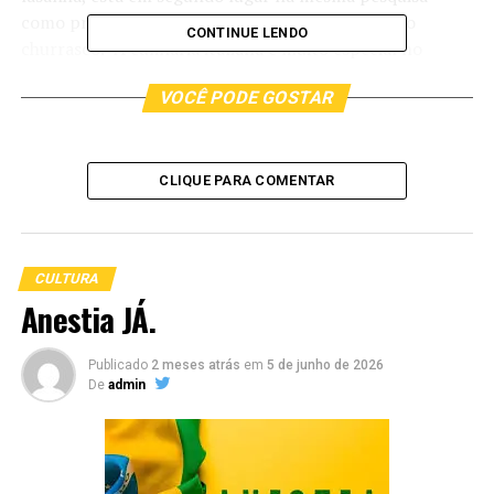
como preferência dos brasileiros, atrás apenas do
CONTINUE LENDO
churrasco. “A culinária italiana é muito especial no
cardápio do brasileiro. Essa é uma descendência forte e
VOCÊ PODE GOSTAR
as massas dão aquele calor no coração, pois tem gosto
de aconchego do lar”, ressalta Carina.
CLIQUE PARA COMENTAR
CULTURA
Anestia JÁ.
Publicado
2 meses atrás
em
5 de junho de 2026
De
admin