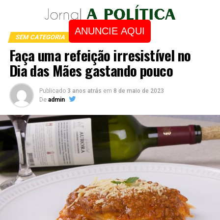
ANUNCIE AQUI
SEM CATEGORIA
Faça uma refeição irresistível no
Dia das Mães gastando pouco
Publicado
3 anos atrás
em
8 de maio de 2023
De
admin