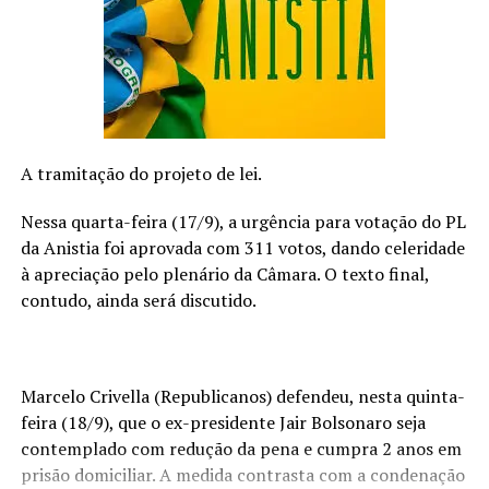
A tramitação do projeto de lei.
Nessa quarta-feira (17/9), a urgência para votação do PL
da Anistia foi aprovada com 311 votos, dando celeridade
à apreciação pelo plenário da Câmara. O texto final,
contudo, ainda será discutido.
Filha de italianos, Carina Popolare comanda a
Popolare
Marcelo Crivella (Republicanos) defendeu, nesta quinta-
Massas e Empório
, empresa com histórico familiar de 30
feira (18/9), que o ex-presidente Jair Bolsonaro seja
anos, que uniu a produção artesanal de massas e molhos,
contemplado com redução da pena e cumpra 2 anos em
com a comodidade do empório. “Tenho ótimas
prisão domiciliar. A medida contrasta com a condenação
expectativas para a data porque cozinhar é um ato de