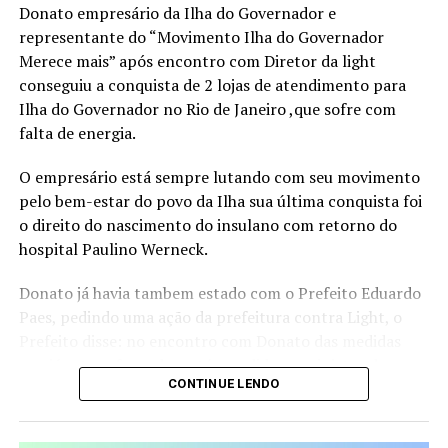
Donato empresário da Ilha do Governador e
Visão Estratégica, Ousadia Calculada e Operação
representante do “Movimento Ilha do Governador
Consistente. Juntos, esses pilares funcionam como um
Merece mais” após encontro com Diretor da light
guia para profissionais que buscam direcionamento e
conseguiu a conquista de 2 lojas de atendimento para
protagonismo em um mercado cada vez mais dinâmico e
Ilha do Governador no Rio de Janeiro ,que sofre com
competitivo.
falta de energia.
“Acredito que é possível construir uma trajetória
O empresário está sempre lutando com seu movimento
profissional que não apenas traga sucesso, mas que
pelo bem-estar do povo da Ilha sua última conquista foi
também gere liberdade para tomar decisões alinhadas
o direito do nascimento do insulano com retorno do
aos próprios valores e, acima de tudo, uma valorização
hospital Paulino Werneck.
real, que vai além do salário ou do título no cartão de
visitas”, ressalta a escritora.
Donato já havia tambem estado com o Prefeito Eduardo
Paes, pedindo uma ação da prefeitura contra Light, o
Além de compartilhar sua própria transformação, da
Prefeito disse: no encontro com Donato das medidas
liderança corporativa à independência financeira e à
que já estava fazendo e até o pedido ao ministro de
atuação como conselheira empresarial, Mirella discute
CONTINUE LENDO
Minas e Energia de rever a concessão da Light, e a
temas sensíveis como a desconexão entre identidade e
cobrança da reparação financeira dos moradores da Ilha,
crachá, a sobrecarga emocional no ambiente
com o prejuízo da falta de energia.
corporativo e os impactos da falta de planejamento na