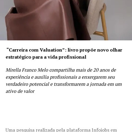
camarão e queijos, por exemplo. “O importante mesmo,
é demonstrar amor e carinho por nossas mães e celebrar
essa data especial em um momento gostoso em família”.
Crédito da foto da Carina: Weslei Costa
Popolare Massas e Empório
“Carreira com Valuation”: livro propõe novo olhar
estratégico para a vida profissional
Rua 88, nº 402, Setor Sul.
Mirella Franco Melo compartilha mais de 20 anos de
Funcionamento:
experiência e auxilia profissionais a enxergarem seu
verdadeiro potencial e transformarem a jornada em um
Segunda-feira à sexta-feira: das 9h às 19h;
ativo de valor
Sábado: das 9h às 15h
@popolaremassaseemporio
Fone: (62) 3944-6633
Uma pesquisa realizada pela plataforma Infojobs em