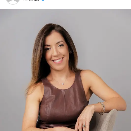
O autor do PL da Anistia prosseguiu: “É [uma sentença]
educativa, as pessoas nunca esqueceriam essa
experiência terrível. Serve de exemplo para todos
políticos e a coletividade. Mas fica nisso. Não é algo que
traria angústia e aflição.
Protocolado em 2023, o texto de Crivella foi,
inicialmente, apelidade de “anistia light” por abarcar
apenas manifestantes que se envolveram nos atos de 8
de Janeiro e não depredaram patrimônio público nem
atacaram policiais. Após a condenação de Bolsonaro e de
aliados do ex-presidente, o texto ganhou uma nova
discussão na Câmara…