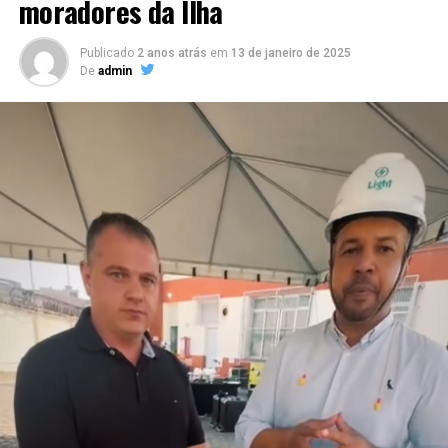
moradores da Ilha
fortalecer o valor pessoal e a conquista por mais
autonomia.
Publicado
2 anos atrás
em
13 de janeiro de 2025
De
admin
“Minha intenção é inspirar profissionais a se
enxergarem para além dos cargos que ocupam e das
empresas onde atuam. Muitas vezes nos limitamos a
pensar na carreira apenas como uma sequência de
posições ou funções, esquecendo que ela é uma
construção muito maior, que envolve propósito,
impacto e crescimento pessoal”, comenta Mirella
Franco, autora do livro.
“E esse valor não vem apenas da experiência que
acumula, mas da forma como você se posiciona, se
reinventa e se torna indispensável e reconhecido pelo
impacto que gera. Sua jornada não é apenas um caminho
percorrido, mas um patrimônio valioso”, acrescenta.
Com linguagem acessível, o livro combina elementos de