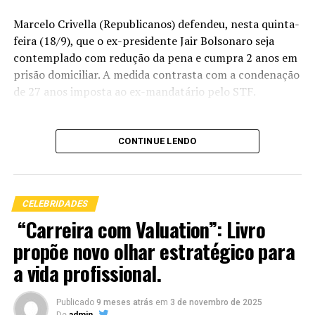
Marcelo Crivella (Republicanos) defendeu, nesta quinta-
feira (18/9), que o ex-presidente Jair Bolsonaro seja
contemplado com redução da pena e cumpra 2 anos em
prisão domiciliar. A medida contrasta com a condenação
de 27 anos imposta ao ex-mandatário pelo STF.
CONTINUE LENDO
Condenar um homem de 70 anos a 27 de prisão é
uma pena de morte.
CELEBRIDADES
“Carreira com Valuation”: Livro
Questionou Marcelo Crivella em entrevista à coluna. O
propõe novo olhar estratégico para
parlamentar disse ser favorável a uma anistia “ampla,
geral e irrestrita” que inocentasse Bolsonaro e outros
a vida profissional.
condenados, mas que essa possibilidade é inviável por
ser rejeitada por lideranças do centrão.
Publicado
9 meses atrás
em
3 de novembro de 2025
De
admin