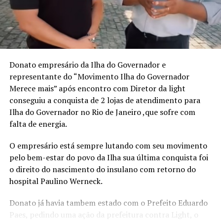
autobiografia, liderança e planejamento estratégico,
propondo um caminho prático para quem deseja
assumir o controle da própria trajetória com clareza,
ousadia e consistência. O método apresentado por
Mirella é o “Plano de Voo”, estruturado em três pilares:
Donato empresário da Ilha do Governador e
Visão Estratégica, Ousadia Calculada e Operação
representante do “Movimento Ilha do Governador
Consistente. Juntos, esses pilares funcionam como um
Merece mais” após encontro com Diretor da light
guia para profissionais que buscam direcionamento e
conseguiu a conquista de 2 lojas de atendimento para
protagonismo em um mercado cada vez mais dinâmico e
Ilha do Governador no Rio de Janeiro ,que sofre com
competitivo.
falta de energia.
“Acredito que é possível construir uma trajetória
O empresário está sempre lutando com seu movimento
profissional que não apenas traga sucesso, mas que
pelo bem-estar do povo da Ilha sua última conquista foi
também gere liberdade para tomar decisões alinhadas
o direito do nascimento do insulano com retorno do
aos próprios valores e, acima de tudo, uma valorização
hospital Paulino Werneck.
real, que vai além do salário ou do título no cartão de
visitas”, ressalta a escritora.
Donato já havia tambem estado com o Prefeito Eduardo
Paes, pedindo uma ação da prefeitura contra Light, o
Além de compartilhar sua própria transformação, da