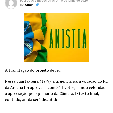
Publicado
2 meses atrás
em
5 de junho de 2026
todos com a Sua luz”, finaliza.
De
admin
Para conhecer um pouco mais sobre o ministério do
cantor Lincoln Baena:
Ouça:
https://ada.lnk.to/Acustico
Assista:
https://www.youtube.com/@LincolnBaenaOficial
TÓPICOS RELACIONADOS
DESTAQUE
A SEGUIR
Aísha, vocal de Baco Exu do Blues e compositora de
A tramitação do projeto de lei.
Luísa Sonza, anuncia primeiro single solo
Nessa quarta-feira (17/9), a urgência para votação do PL
NÃO PERCA
da Anistia foi aprovada com 311 votos, dando celeridade
Mara Maravilha comemora 20 anos do álbum “Feliz Pra
Valer” com documentário lançado pela Memory Line
à apreciação pelo plenário da Câmara. O texto final,
contudo, ainda será discutido.