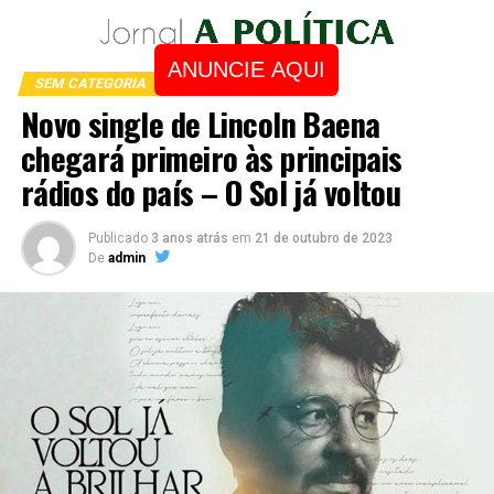
ANUNCIE AQUI
SEM CATEGORIA
Novo single de Lincoln Baena
chegará primeiro às principais
rádios do país – O Sol já voltou
Publicado
3 anos atrás
em
21 de outubro de 2023
De
admin