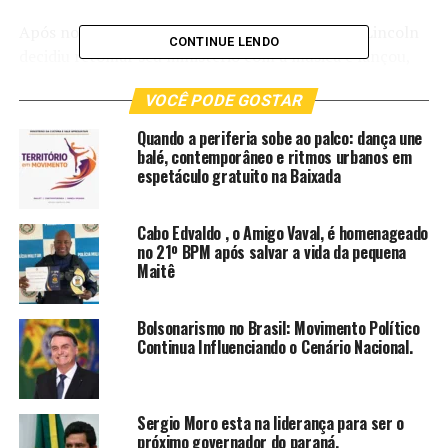
Após nove anos do seu último disco físico (CD), Lincoln
CONTINUE LENDO
decidiu retomar seu ministério com a música e lançou,
em 2021, o single “Fonte de paz”, com a participação de
VOCÊ PODE GOSTAR
Joyce Carnassale. A repercussão foi maravilhosa. Isso o
incentivou a produzir mais quatro faixas: “Outra vez”,
Quando a periferia sobe ao palco: dança une
“Primeiro Amor”, “Novo Amanhã” e “Expressão de
balé, contemporâneo e ritmos urbanos em
espetáculo gratuito na Baixada
Louvor”. Essas canções já alcançaram quase 10 milhões
de streams nas plataformas de áudio e vídeo.
Cabo Edvaldo , o Amigo Vaval, é homenageado
Agora, ele traz mais uma canção que promete seguir o
no 21º BPM após salvar a vida da pequena
caminho das anteriores e invadir os corações com uma
Maitê
mensagem do céu: “O sol já voltou a brilhar”. Escrita por
Davi Passamani e produzida por Cassio Coutinho, a faixa
Bolsonarismo no Brasil: Movimento Político
faz parte de um EP com cinco faixas. “Eu produzi uma
Continua Influenciando o Cenário Nacional.
versão bem especial desse single, chamada de “versão
rádio”. Além dela, também preparei uma versão
playback”, conta Lincoln.
Sergio Moro esta na liderança para ser o
próximo governador do paraná.