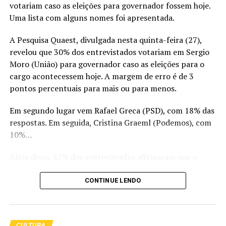
votariam caso as eleições para governador fossem hoje.
O bolsonarismo também é alvo de críticas de setores da
Uma lista com alguns nomes foi apresentada.
oposição e de especialistas que apontam riscos de
A Pesquisa Quaest, divulgada nesta quinta-feira (27),
polarização política e tensões institucionais. Debates
revelou que 30% dos entrevistados votariam em Sergio
sobre liberdade de expressão, funcionamento das
Moro (União) para governador caso as eleições para o
instituições democráticas e disseminação de
cargo acontecessem hoje. A margem de erro é de 3
informações nas redes sociais permanecem no centro
pontos percentuais para mais ou para menos.
das discussões envolvendo o movimento.
Em segundo lugar vem Rafael Greca (PSD), com 18% das
Para seus apoiadores, o bolsonarismo representa a
respostas. Em seguida, Cristina Graeml (Podemos), com
defesa de valores conservadores, patriotismo e maior
10%…
participação popular na política. Já seus críticos
afirmam que determinadas posturas do movimento
Além disso, 67% dos entrevistados afirmaram que o
podem contribuir para o aumento da polarização e
atual governador Ratinho Junior merece eleger um
dificultar o diálogo entre diferentes correntes
sucessor. 23% disseram que não merece e 10% não soube
CONTINUE LENDO
ideológicas.
ou não respondeu à pergunta.
Perspectivas Futuras
Sergio Moro, portanto esta na liderança para ser o
CULTURA