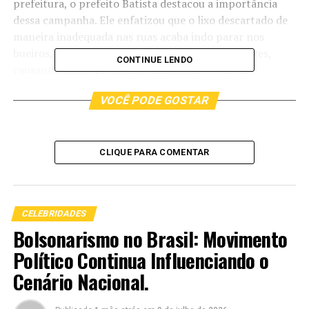
prefeitura, o prefeito Batista destacou a importância
dessa campanha. Ele enfatizou que o lixo descartado de
maneira inadequada nas ruas acaba indo parar nos
bueiros, que por sua vez desaguam nos rios e mares,
CONTINUE LENDO
causando sérios problemas ambientais e custos
significativos para a municipalidade.
VOCÊ PODE GOSTAR
CLIQUE PARA COMENTAR
CELEBRIDADES
Bolsonarismo no Brasil: Movimento
Político Continua Influenciando o
Cenário Nacional.