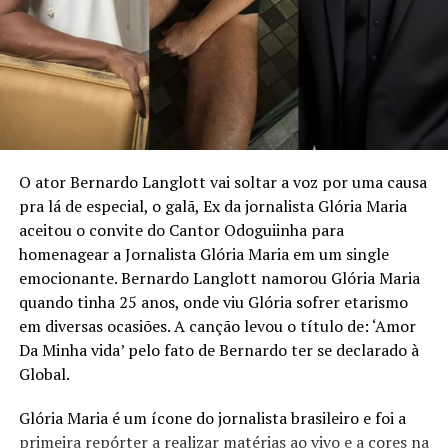
reinventa e se torna indispensável e reconhecido pelo
impacto que gera. Sua jornada não é apenas um caminho
percorrido, mas um patrimônio valioso”, acrescenta.
Com linguagem acessível, o livro combina elementos de
autobiografia, liderança e planejamento estratégico,
propondo um caminho prático para quem deseja
assumir o controle da própria trajetória com clareza,
O ator Bernardo Langlott vai soltar a voz por uma causa
ousadia e consistência. O método apresentado por
pra lá de especial, o galã, Ex da jornalista Glória Maria
Mirella é o “Plano de Voo”, estruturado em três pilares:
aceitou o convite do Cantor Odoguiinha para
Visão Estratégica, Ousadia Calculada e Operação
homenagear a Jornalista Glória Maria em um single
Consistente. Juntos, esses pilares funcionam como um
emocionante. Bernardo Langlott namorou Glória Maria
guia para profissionais que buscam direcionamento e
quando tinha 25 anos, onde viu Glória sofrer etarismo
protagonismo em um mercado cada vez mais dinâmico e
em diversas ocasiões. A canção levou o título de: ‘Amor
competitivo.
Da Minha vida’ pelo fato de Bernardo ter se declarado à
Global.
“Acredito que é possível construir uma trajetória
profissional que não apenas traga sucesso, mas que
Glória Maria é um ícone do jornalista brasileiro e foi a
também gere liberdade para tomar decisões alinhadas
primeira repórter a realizar matérias ao vivo e a cores na