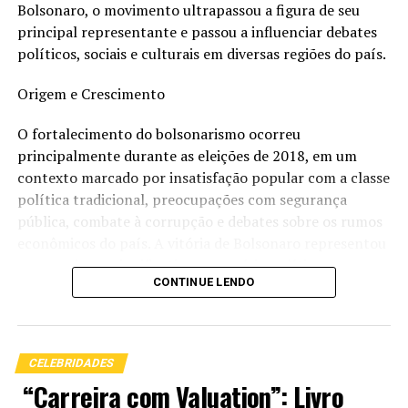
Bolsonaro, o movimento ultrapassou a figura de seu
principal representante e passou a influenciar debates
políticos, sociais e culturais em diversas regiões do país.
Origem e Crescimento
O fortalecimento do bolsonarismo ocorreu
principalmente durante as eleições de 2018, em um
contexto marcado por insatisfação popular com a classe
política tradicional, preocupações com segurança
pública, combate à corrupção e debates sobre os rumos
econômicos do país. A vitória de Bolsonaro representou
uma mudança significativa no cenário político
CONTINUE LENDO
brasileiro, impulsionando pautas conservadoras e
liberais na economia.
Durante seu mandato, entre 2019 e 2022, o governo
CELEBRIDADES
promoveu discussões sobre redução do tamanho do
“Carreira com Valuation”: Livro
Estado, flexibilização de regras para posse de armas,