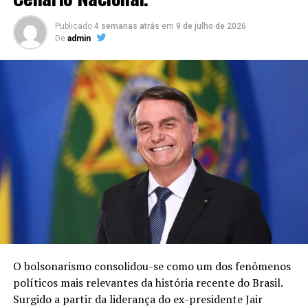
TÓPICOS RELACIONADOS
DESTAQUE
Publicado
4 semanas atrás
em
9 de julho de 2026
De
admin
A SEGUIR
Caiu na boca do povo! Gustavo de Noronha da entrevista
à Leão Lobo
NÃO PERCA
A inspiradora trajetória de sucesso da apresentadora
Doinha Prata e seu programa “EI! VC TÁ AÍ?
O bolsonarismo consolidou-se como um dos fenômenos
políticos mais relevantes da história recente do Brasil.
Surgido a partir da liderança do ex-presidente Jair