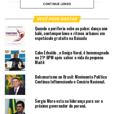
controvérsias. Sua personalidade polêmica e opiniões
CONTINUE LENDO
controversas geraram debates acalorados nas redes
sociais. Mesmo assim, isso não impediu seu sucesso como
VOCÊ PODE GOSTAR
empresário.
Quando a periferia sobe ao palco: dança une
O segredo do êxito de Byel no marketing digital está na
balé, contemporâneo e ritmos urbanos em
sua capacidade de se adaptar às mudanças constantes
espetáculo gratuito na Baixada
do ambiente virtual. Ele entende a importância de estar
sempre atualizado com as novas tecnologias e
Cabo Edvaldo , o Amigo Vaval, é homenageado
tendências, o que lhe permite alcançar resultados
no 21º BPM após salvar a vida da pequena
surpreendentes.
Maitê
Além disso, Byel também é conhecido por sua habilidade
Bolsonarismo no Brasil: Movimento Político
em criar uma conexão genuína com seu público. Ele
Continua Influenciando o Cenário Nacional.
utiliza estratégias de engajamento e storytelling para
envolver seus seguidores e criar uma comunidade fiel.
Sergio Moro esta na liderança para ser o
Com uma combinação única de carisma, visão
próximo governador do paraná.
empreendedora e conhecimento em marketing digital,