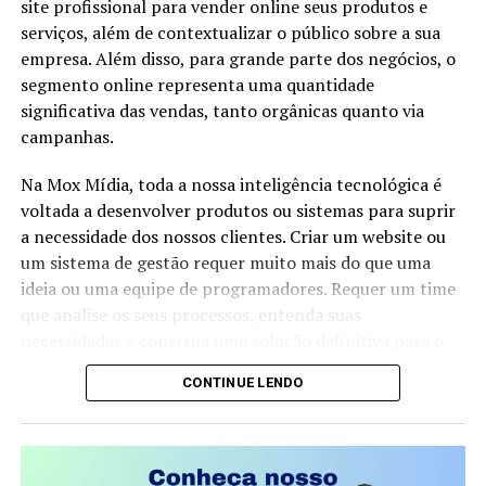
site profissional para vender online seus produtos e
aliados do ex-presidente, o texto ganhou uma nova
TÓPICOS RELACIONADOS
Mais do que discutir o “fim do PT”, o debate político
serviços, além de contextualizar o público sobre a sua
discussão na Câmara…
atual gira em torno da transformação dos partidos
empresa. Além disso, para grande parte dos negócios, o
A SEGUIR
Pedidos de falência crescem 44% no Brasil
tradicionais diante de uma sociedade cada vez mais
segmento online representa uma quantidade
conectada, polarizada e exigente. O futuro da legenda
significativa das vendas, tanto orgânicas quanto via
NÃO PERCA
Inteligência de crédito transforma o sonho em realidade
dependerá de sua capacidade de renovação, de
campanhas.
BRASIL DAS INJUSTIÇAS… E O POVO PAGA A CONTA.
para quem deseja conquistar a independência
apresentar respostas aos desafios do país e de manter
financeira
Na Mox Mídia, toda a nossa inteligência tecnológica é
sua relevância junto ao eleitorado brasileiro.
voltada a desenvolver produtos ou sistemas para suprir
FONTE: Volnei Barboza
a necessidade dos nossos clientes. Criar um website ou
um sistema de gestão requer muito mais do que uma
ideia ou uma equipe de programadores. Requer um time
que analise os seus processos, entenda suas
necessidades e construa uma solução definitiva para o
seu problema.
CONTINUE LENDO
Um website precisa ter um conteúdo único, explicativo,
vendedor e bem escrito. Mas não podemos esquecer de
manter a estrutura perfeito para buscadores. Este é o