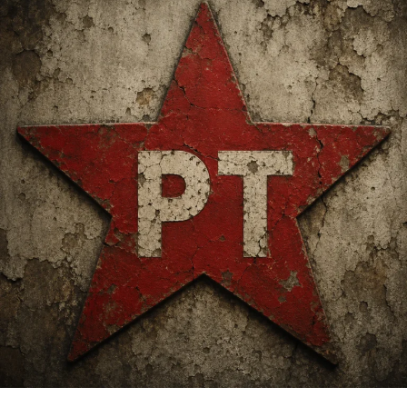
com a pele e lâminas de barbear, atendendo ao
crescimento da procura e à diversificação das
necessidades do consumidor masculino
O CEO da The Men’s, Danilo Bertasi, sublinha a
importância de uma abordagem focada na escuta ativa e
na educação dos consumidores masculinos. Através de
tecnologia avançada e inovação contínua, a marca
desenvolve produtos exclusivos que visam atender às
demandas específicas desse público. Bertasi destaca que
o crescimento do mercado está apenas no início, com
um potencial significativo de evolução, apontando a
existência de uma demanda reprimida por novas marcas
e aprendizado sobre produtos de beleza masculina.
O marketplace tem se mostrado uma plataforma crucial
nesse contexto, aumentando a interação com o
consumidor e atingindo aqueles que os meios
tradicionais de mídia não alcançam. Danilo Bertasi,