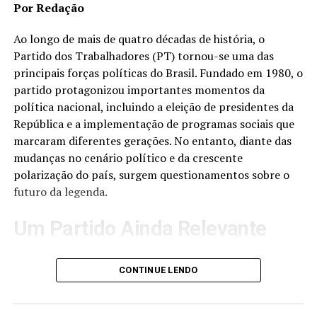
Por Redação
enfatiza que o marketplace é um lugar conhecido e
confiável onde os consumidores estão dispostos a
Ao longo de mais de quatro décadas de história, o
experimentar e comprar novos produtos. A estratégia
Partido dos Trabalhadores (PT) tornou-se uma das
da The Men’s inclui educar e gerar discussões, além de
principais forças políticas do Brasil. Fundado em 1980, o
ouvir ativamente os consumidores para desenvolver
partido protagonizou importantes momentos da
produtos que atendam às suas necessidades​​.
política nacional, incluindo a eleição de presidentes da
República e a implementação de programas sociais que
Uma pesquisa da Associação Brasileira da Indústria de
marcaram diferentes gerações. No entanto, diante das
Higiene Pessoal, Perfumaria e Cosméticos (ABIHPEC) já
mudanças no cenário político e da crescente
havia revelado que oito em cada dez homens concordam
polarização do país, surgem questionamentos sobre o
que a preocupação com a beleza não é mais
futuro da legenda.
exclusividade das mulheres, refletindo uma mudança
cultural onde o autocuidado masculino é cada vez mais
Um Partido Ainda Relevante
valorizado​.​
Apesar das críticas e desafios enfrentados nos últimos
CONTINUE LENDO
anos, o PT continua sendo uma das maiores
organizações políticas do Brasil. O partido mantém
presença nacional, possui representantes no Congresso